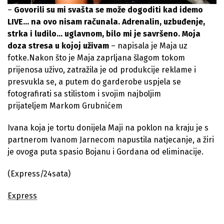
–
Govorili su mi svašta se može dogoditi kad idemo
LIVE… na ovo nisam računala. Adrenalin, uzbuđenje,
strka i ludilo… uglavnom, bilo mi je savršeno. Moja
doza stresa u kojoj uživam
– napisala je Maja uz
fotke.Nakon što je Maja zaprljana šlagom tokom
prijenosa uživo, zatražila je od produkcije reklame i
presvukla se, a putem do garderobe uspjela se
fotografirati sa stilistom i svojim najboljim
prijateljem Markom Grubnićem
Ivana koja je tortu donijela Maji na poklon na kraju je s
partnerom
Ivanom Jarnecom napustila natjecanje, a žiri
je ovoga puta spasio Bojanu i Gordana
od eliminacije.
(Express/24sata)
Express