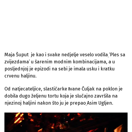
Maja Šuput je kao i svake nedjelje veselo vodila
‘Ples sa
zvijezdama’ u šarenim modnim kombinacijama, a u
posljednjoj je epizodi na sebi je imala usku i kratku
crvenu haljinu.
Od natjecateljice, slastičarke
I
vane Čuljak na poklon je
dobila dugo željenu tortu koja je slučajno završila na
njezinoj haljini nakon što ju je prepao
Asim Ugljen.