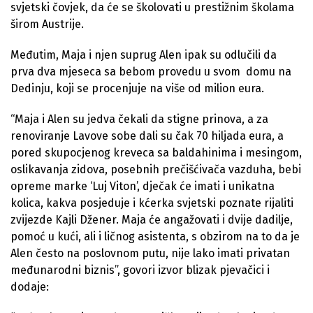
svjetski čovjek, da će se školovati u prestižnim školama
širom Austrije.
Međutim, Maja i njen suprug Alen ipak su odlučili da
prva dva mjeseca sa bebom provedu u svom domu na
Dedinju, koji se procenjuje na više od milion eura.
“Maja i Alen su jedva čekali da stigne prinova, a za
renoviranje Lavove sobe dali su čak 70 hiljada eura, a
pored skupocjenog kreveca sa baldahinima i mesingom,
oslikavanja zidova, posebnih prečišćivača vazduha, bebi
opreme marke ‘Luj Viton’, dječak će imati i unikatna
kolica, kakva posjeduje i kćerka svjetski poznate rijaliti
zvijezde Kajli Džener. Maja će angažovati i dvije dadilje,
pomoć u kući, ali i ličnog asistenta, s obzirom na to da je
Alen često na poslovnom putu, nije lako imati privatan
međunarodni biznis”, govori izvor blizak pjevačici i
dodaje: