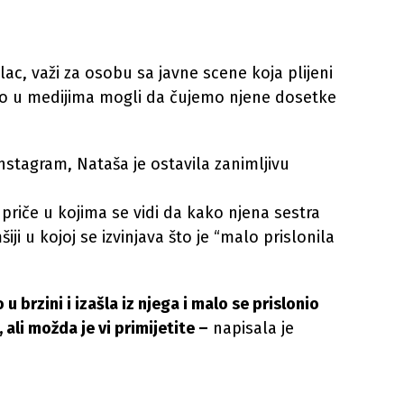
c, važi za osobu sa javne scene koja plijeni
smo u medijima mogli da čujemo njene dosetke
nstagram, Nataša je ostavila zanimljivu
 priče u kojima se vidi da kako njena sestra
ji u kojoj se izvinjava što je “malo prislonila
u brzini i izašla iz njega i malo se prislonio
, ali možda je vi primijetite –
napisala je