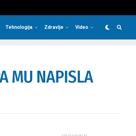
Tehnologija
Zdravlje
Video
PA MU NAPISLA