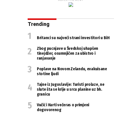
ADVERTISEMENT
Trending
Britanci su najveći strani investitori u BiH
Zbog pucnjave u Švedskoj uhapšen
tinejdžer, osumnjičen za ubistvo i
ranjavanje
Poplave na Novom Zelandu, evakuisane
stotine ljudi
Tajne iz Jugoslavije: Turisti prolaze, ne
slute šta se krije u srcu planine uz bh.
granicu
Vučić i Kurti večeras o primjeni
dogovorenog