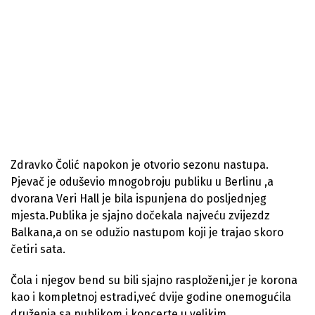
Zdravko Čolić napokon je otvorio sezonu nastupa.
Pjevač je oduševio mnogobroju publiku u Berlinu ,a
dvorana Veri Hall je bila ispunjena do posljednjeg
mjesta.Publika je sjajno dočekala najveću zvijezdz
Balkana,a on se odužio nastupom koji je trajao skoro
četiri sata.
Čola i njegov bend su bili sjajno rasploženi,jer je korona
kao i kompletnoj estradi,već dvije godine onemogućila
druženja sa publikom i koncerte u velikim