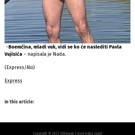
–
Boemčina, mladi vuk, vidi se ko će naslediti Pavla
Vujisića
– napisala je Nada.
(Express/Alo)
Express
In this article:
Copyright © 2022 SVEvijesti | koje treba znati!