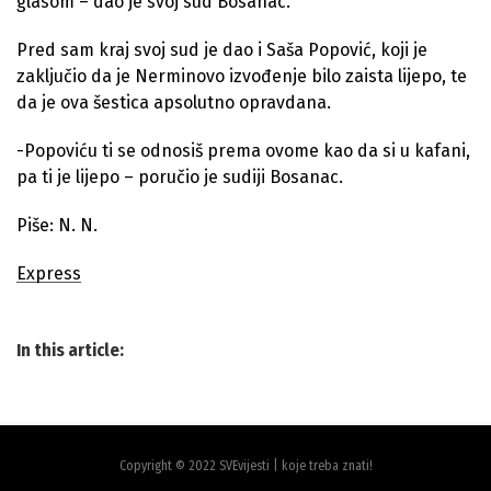
glasom – dao je svoj sud Bosanac.
Pred sam kraj svoj sud je dao i Saša Popović, koji je
zaključio da je Nerminovo izvođenje bilo zaista lijepo, te
da je ova šestica apsolutno opravdana.
-Popoviću ti se odnosiš prema ovome kao da si u kafani,
pa ti je lijepo – poručio je sudiji Bosanac.
Piše: N. N.
Express
In this article:
Copyright © 2022 SVEvijesti | koje treba znati!