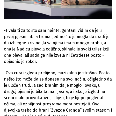
-Hvala ti za to što sam neinteligentan! Vidim da je u
prvoj pjesmi ubila trema, jedino što je mogla da uradi je
da izbjegne krivine. Ja sa njima imam mnogo proba, a
ona je Nadicu pjevala odlično, skinula je svaki triler koji
ona pjeva, ali sada ga nije izvela ni četrdeset posto –
objasnio je roker.
-Ova cura izgleda prelijepo, muzikalna je strašno. Postoji
nešto što može da se donese na svoj način, očigledno da
je uložen trud. Ja sad branim da je moglo i ovako, u
drugoj pjesmi je bila tačna i jasna, a i ako je izgled na
sceni malo priovokativniji i lijep, to je lijepo pogledati
očima, ali ozbiljnost programa mora postojati. Ova
djevojka treba da brani “Zvezde Granda” svojim stasom i