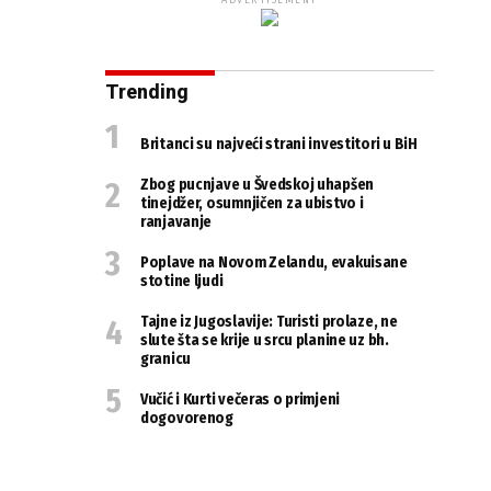
ADVERTISEMENT
Trending
Britanci su najveći strani investitori u BiH
Zbog pucnjave u Švedskoj uhapšen
tinejdžer, osumnjičen za ubistvo i
ranjavanje
Poplave na Novom Zelandu, evakuisane
stotine ljudi
Tajne iz Jugoslavije: Turisti prolaze, ne
slute šta se krije u srcu planine uz bh.
granicu
Vučić i Kurti večeras o primjeni
dogovorenog