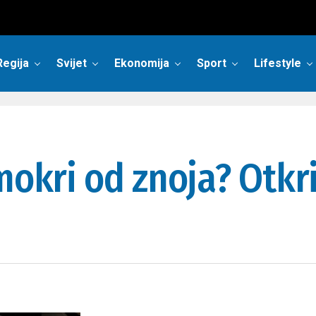
Regija
Svijet
Ekonomija
Sport
Lifestyle
mokri od znoja? Otkri