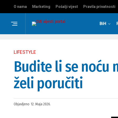
O nama
Marketing
Pošalji vijest
Pravila privatnosti
BiH
LIFESTYLE
Budite li se noću 
želi poručiti
Objavljeno
12. Maja 2026.