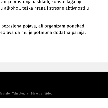
vanja prostorija rashladi, koriste laganiji
ju alkohol, teška hrana i stresne aktivnosti u
i bezazlena pojava, ali organizam ponekad
zorava da mu je potrebna dodatna pažnja.
festyle
Tehnologija
Zdravlje
Video