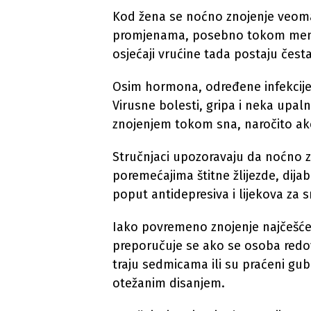
Kod žena se noćno znojenje veom
promjenama, posebno tokom menop
osjećaji vrućine tada postaju čest
Osim hormona, određene infekcije
Virusne bolesti, gripa i neka upal
znojenjem tokom sna, naročito ako
Stručnjaci upozoravaju da noćno 
poremećajima štitne žlijezde, dija
poput antidepresiva i lijekova za 
Iako povremeno znojenje najčešće n
preporučuje se ako se osoba red
traju sedmicama ili su praćeni gu
otežanim disanjem.