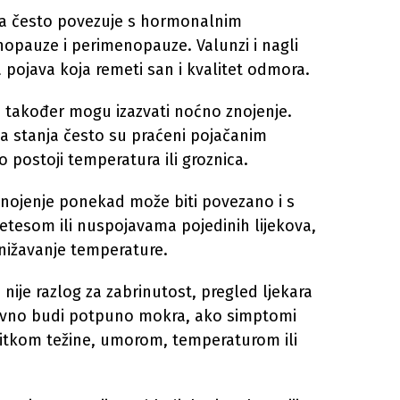
a često povezuje s hormonalnim
auze i perimenopauze. Valunzi i nagli
a pojava koja remeti san i kvalitet odmora.
 također mogu izazvati noćno znojenje.
na stanja često su praćeni pojačanim
 postoji temperatura ili groznica.
znojenje ponekad može biti povezano i s
betesom ili nuspojavama pojedinih lijekova,
snižavanje temperature.
ije razlog za zabrinutost, pregled ljekara
ovno budi potpuno mokra, ako simptomi
bitkom težine, umorom, temperaturom ili