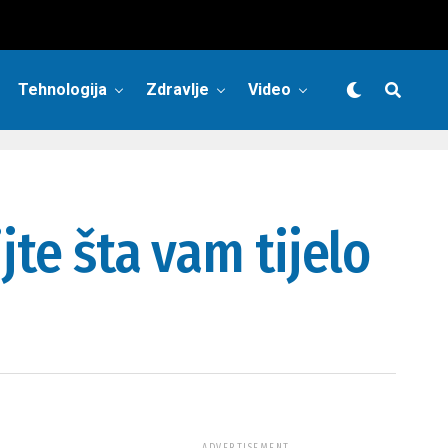
Tehnologija
Zdravlje
Video
jte šta vam tijelo