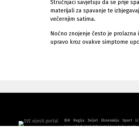
Stručnjaci savjetuju da se prije spa
materijali za spavanje te izbjegava
večernjim satima.
Noćno znojenje često je prolazna 
upravo kroz ovakve simptome upo
BiH
Regija
Svijet
Ekonomija
Sport
Li
Copyright © 2022 SVEvijesti | koje treba znati!