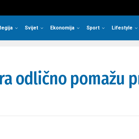
Regija
Svijet
Ekonomija
Sport
Lifestyle
ora odlično pomažu pr