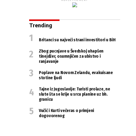
ADVERTISEMENT
Trending
Britanci su najveći strani investitori u BiH
Zbog pucnjave u Švedskoj uhapšen
tinejdžer, osumnjičen za ubistvo i
ranjavanje
Poplave na Novom Zelandu, evakuisane
stotine ljudi
Tajne iz Jugoslavije: Turisti prolaze, ne
slute šta se krije u srcu planine uz bh.
granicu
Vučić i Kurti večeras o primjeni
dogovorenog