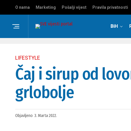
O nama
Marketing
Pošalji vijest
Pravila privatnosti
BiH
LIFESTYLE
Čaj i sirup od lov
grlobolje
Objavljeno
3. Marta 2022.