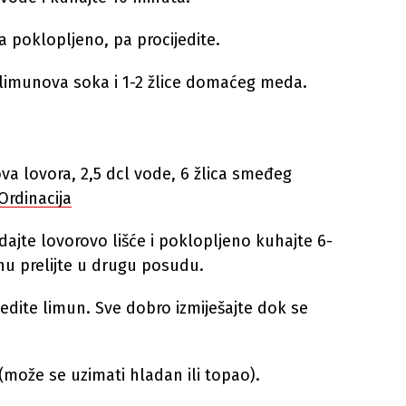
a poklopljeno, pa procijedite.
 limunova soka i 1-2 žlice domaćeg meda.
tova lovora, 2,5 dcl vode, 6 žlica smeđeg
Ordinacija
dajte lovorovo lišće i poklopljeno kuhajte 6-
inu prelijte u drugu posudu.
ijedite limun. Sve dobro izmiješajte dok se
 (može se uzimati hladan ili topao).