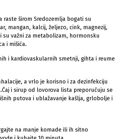
ja raste širom Sredozemlja bogati su
r, mangan, kalcij, željezo, cink, magnezij,
oji su važni za metabolizam, hormonsku
a i mišića.
nih i kardiovaskularnih smetnji, gihta i reume
halacije, a vrlo je korisno i za dezinfekciju
.Čaj i sirup od lovorova lista preporučuju se
išnih putova i ublažavanje kašlja, grlobolje i
trgajte na manje komade ili ih sitno
l vode i kuhajte 10 minuta.