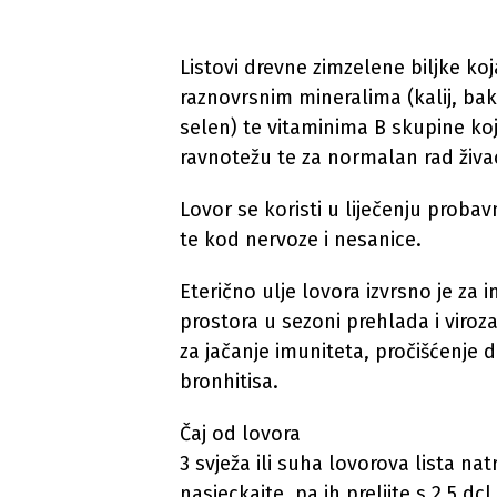
Listovi drevne zimzelene biljke ko
raznovrsnim mineralima (kalij, baka
selen) te vitaminima B skupine k
ravnotežu te za normalan rad živac
Lovor se koristi u liječenju probav
te kod nervoze i nesanice.
Eterično ulje lovora izvrsno je za in
prostora u sezoni prehlada i viroza
za jačanje imuniteta, pročišćenje d
bronhitisa.
Čaj od lovora
3 svježa ili suha lovorova lista na
nasjeckajte, pa ih prelijte s 2,5 dc