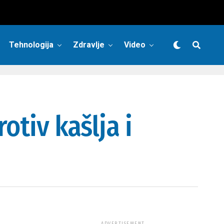
Tehnologija
Zdravlje
Video
otiv kašlja i