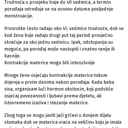
Trudnoća u prosjeku traje do 40 sedmica, a termin
porođaja određuje se na osnovu datuma posljednje
menstruacije.
Prvorotke često rađaju oko 41. sedmice trudnoće, dok se
kod žena koje rađaju drugi put taj period prosječno
skraćuje za oko jednu sedmicu. Ipak, odstupanja su
moguća, pa porođaj može nastupiti i znatno ranije ili
kasnije.
Kontrakcije materice mogu biti intenzivnije
Mnoge žene osjećaju kontrakcije materice tokom
dojenja u prvim danima nakon porođaja. Kada beba
sisa, organizam luči hormon oksitocin, koji podstiče
osjećaj povezanosti i ljubavi prema djetetu, ali
istovremeno izaziva i stezanje materice.
Zbog toga se mogu javiti jači grčevi u donjem dijelu
stomaka dok se materica vraća na veličinu koju je imala