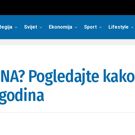
Regija
Svijet
Ekonomija
Sport
Lifestyle
ŽENA? Pogledajte kako
 godina