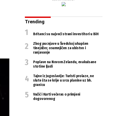
ADVERTISEMENT
Trending
Britanci su najveći strani investitori u BiH
Zbog pucnjave u Švedskoj uhapšen
tinejdžer, osumnjičen za ubistvo i
ranjavanje
Poplave na Novom Zelandu, evakuisane
stotine ljudi
Tajne iz Jugoslavije: Turisti prolaze, ne
slute šta se krije u srcu planine uz bh.
granicu
Vučić i Kurti večeras o primjeni
dogovorenog