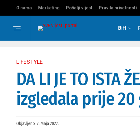
O nama
Marketing
Pošalji vijest
Pravila privatnosti
BiH
LIFESTYLE
DA LI JE TO ISTA 
izgledala prije 20
Objavljeno
7. Maja 2022.