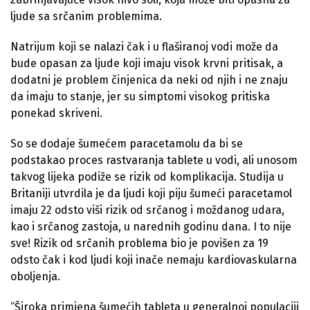
ljude sa srčanim problemima.
Natrijum koji se nalazi čak i u flaširanoj vodi može da
bude opasan za ljude koji imaju visok krvni pritisak, a
dodatni je problem činjenica da neki od njih i ne znaju
da imaju to stanje, jer su simptomi visokog pritiska
ponekad skriveni.
So se dodaje šumećem paracetamolu da bi se
podstakao proces rastvaranja tablete u vodi, ali unosom
takvog lijeka podiže se rizik od komplikacija. Studija u
Britaniji utvrdila je da ljudi koji piju šumeći paracetamol
imaju 22 odsto viši rizik od srčanog i moždanog udara,
kao i srčanog zastoja, u narednih godinu dana. I to nije
sve! Rizik od srčanih problema bio je povišen za 19
odsto čak i kod ljudi koji inače nemaju kardiovaskularna
oboljenja.
“Široka primjena šumećih tableta u generalnoj populaciji