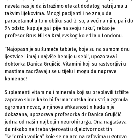
navela nas je da istražimo efekat dodatog natrijuma u
takvim lijekovima. Mnogi pacijenti i ne znaju da
paracetamol u tom obliku sadrži so, a većina njih, pa i do
94 odsto, kupuje ga i pije na svoju ruku”, rekao je
profesor Brus Nil sa Kraljevskog koledža u Londonu.
“Najopasnije su šumeće tablete, koje su na samom dnu
ljestvice i imaju najviše hemije u sebi”, upozorava i
doktorka Danica Grujičić! Vitamini koji su rastvorljivi u
mastima zadržavaju se u tijelu i mogu da naprave
kamenac!
Suplementi vitamina i minerala koji su preplavili tržište
zapravo služe kako bi farmaceutska industrija zgrnula
ogroman novac, a njihova efikasnost nikada nije
dokazana, upozorava profesorka dr Danica Grujičić,
jedna od naših najboljih neurohirurga. Ona naglašava
da nikako ne treba vjerovati u djelotvornost tih
“šećernih vodica” koje se nalaze na rafovima u gotovo