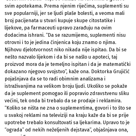
svim apotekama. Prema njenim riječima, suplementi su
sve popularniji, jer se ljudi plaše bolesti, a veoma mali
broj pacijenata u stvari kupuje skupe citostatike i
lijekove, pa farmaceuti upravo zarađuju na ovim
dodacima ishrani. “Da se razumijemo, suplementi nisu
otrovni i to je jedina činjenica koju znamo o njima.
Njihovu djelotvornost niko nikada nije ispitao. Da bi se
nešto nazvalo lijekom i da bi se našlo u apoteci, taj
proizvod mora da je temeljno ispitan i da je matematički
dokazano njegovo svojstvo”, kaže ona. Doktorka Grujičić
pojašnjava da se to radi obimnim analizama i
istraživanjima na velikom broju ljudi. Ukoliko se pokaže
da je suplement pomogao ili popravio zdravstvenu sliku
većini, tek onda bi trebalo da se prodaje i reklamira.
“Koliko se ništa ne zna o suplementima, govori i to što se
u svakoj reklami na televiziji na kraju kaže da bi se prije
upotrebe trebalo konsultovati sa ljekarima. Upravo to je
“ograda” od nekih neželjenih dejstava”, objašnjava ona,