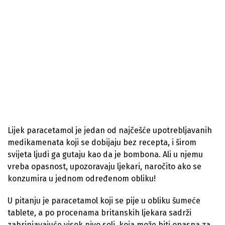
Lijek paracetamol je jedan od najčešće upotrebljavanih
medikamenata koji se dobijaju bez recepta, i širom
svijeta ljudi ga gutaju kao da je bombona. Ali u njemu
vreba opasnost, upozoravaju ljekari, naročito ako se
konzumira u jednom određenom obliku!
U pitanju je paracetamol koji se pije u obliku šumeće
tablete, a po procenama britanskih ljekara sadrži
zabrinjavajuće visok nivo soli, koja može biti opasna za