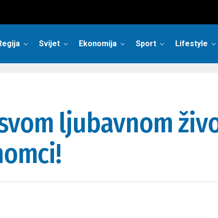
Regija
Svijet
Ekonomija
Sport
Lifestyle
svom ljubavnom živo
momci!