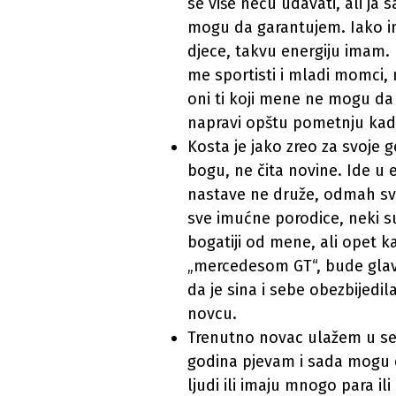
se više neću udavati, ali ja 
mogu da garantujem. Iako i
djece, takvu energiju imam.
me sportisti i mladi momci, 
oni ti koji mene ne mogu da p
napravi opštu pometnju kad
Kosta je jako zreo za svoje g
bogu, ne čita novine. Ide u
nastave ne druže, odmah sva
sve imućne porodice, neki su
bogatiji od mene, ali opet 
„mercedesom GT“, bude glavna
da je sina i sebe obezbijedil
novcu.
Trenutno novac ulažem u seb
godina pjevam i sada mogu d
ljudi ili imaju mnogo para i