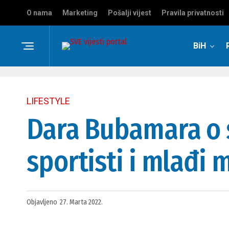
O nama
Marketing
Pošalji vijest
Pravila privatnosti
BiH
LIFESTYLE
Dara Bubamara o 
sportisti i mlađi 
Objavljeno
27. Marta 2022.