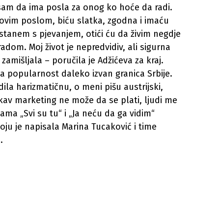
sam da ima posla za onog ko hoće da radi.
ovim poslom, biću slatka, zgodna i imaću
stanem s pjevanjem, otići ću da živim negdje
adom. Moj život je nepredvidiv, ali sigurna
amišljala – poručila je Adžićeva za kraj.
ena popularnost daleko izvan granica Srbije.
la harizmatičnu, o meni pišu austrijski,
akav marketing ne može da se plati, ljudi me
ama „Svi su tu“ i „Ja neću da ga vidim“
koju je napisala Marina Tucaković i time
.