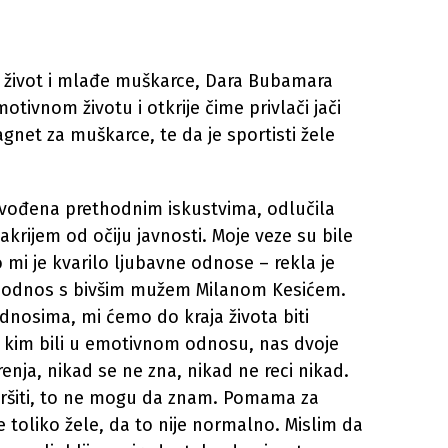
 život i mlađe muškarce, Dara Bubamara
tivnom životu i otkrije čime privlači jači
agnet za muškarce, te da je sportisti žele
vođena prethodnim iskustvima, odlučila
krijem od očiju javnosti. Moje veze su bile
o mi je kvarilo ljubavne odnose – rekla je
a odnos s bivšim mužem Milanom Kesićem.
nosima, mi ćemo do kraja života biti
a kim bili u emotivnom odnosu, nas dvoje
enja, nikad se ne zna, nikad ne reci nikad.
vršiti, to ne mogu da znam. Pomama za
 toliko žele, da to nije normalno. Mislim da