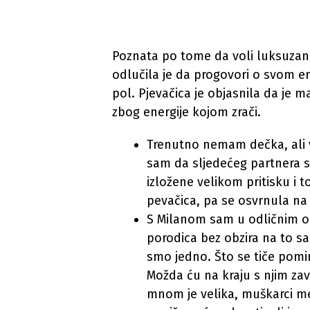
Poznata po tome da voli luksuzan
odlučila je da progovori o svom emo
pol. Pjevačica je objasnila da je m
zbog energije kojom zrači.
Trenutno nemam dečka, ali 
sam da sljedećeg partnera sa
izložene velikom pritisku i t
pevačica, pa se osvrnula n
S Milanom sam u odličnim od
porodica bez obzira na to s
smo jedno. Što se tiče pomir
Možda ću na kraju s njim za
mnom je velika, muškarci me