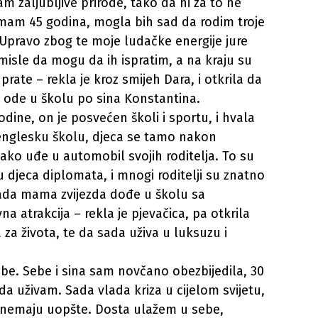
sam zaljubljive prirode, tako da ni za to ne
mam 45 godina, mogla bih sad da rodim troje
 Upravo zbog te moje ludačke energije jure
misle da mogu da ih ispratim, a na kraju su
rate – rekla je kroz smijeh Dara, i otkrila da
 ode u školu po sina Konstantina.
odine, on je posvećen školi i sportu, i hvala
 englesku školu, djeca se tamo nakon
ko uđe u automobil svojih roditelja. To su
 djeca diplomata, i mnogi roditelji su znatno
kada mama zvijezda dođe u školu sa
 atrakcija – rekla je pjevačica, pa otkrila
a za života, te da sada uživa u luksuzu i
e. Sebe i sina sam novčano obezbijedila, 30
a uživam. Sada vlada kriza u cijelom svijetu,
li nemaju uopšte. Dosta ulažem u sebe,