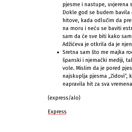
pjesme i nastupe, uvjerena 
Dokle god se budem bavila 
hitove, kada odlučim da pre
na moru i neću se baviti estr
sam da će sve biti kako sam z
Adžićeva je otkrila da je nj
Sretna sam što me majka rodi
španski i njemački mediji, t
vole. Mislim da je pored pjes
najskuplja pjesma „Zidovi“, 
napravila hit za sva vremena
(express/alo)
Express