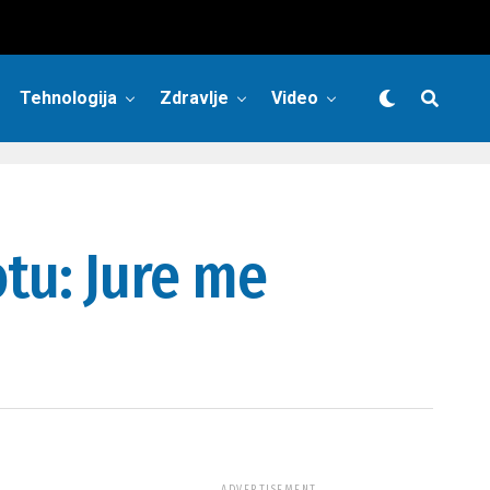
Tehnologija
Zdravlje
Video
tu: Jure me