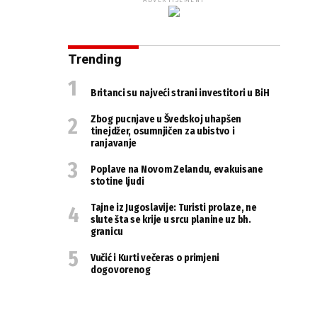
ADVERTISEMENT
Trending
Britanci su najveći strani investitori u BiH
Zbog pucnjave u Švedskoj uhapšen
tinejdžer, osumnjičen za ubistvo i
ranjavanje
Poplave na Novom Zelandu, evakuisane
stotine ljudi
Tajne iz Jugoslavije: Turisti prolaze, ne
slute šta se krije u srcu planine uz bh.
granicu
Vučić i Kurti večeras o primjeni
dogovorenog