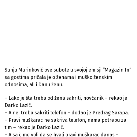
Sanja Marinković ove subote u svojoj emisji “Magazin In”
sa gostima pričala je o ženama i muško ženskim
odnosima, ali i Danu ženu.
– Lako je šta treba od žena sakriti, novčanik – rekao je
Darko Lazić.
– A ne, treba sakriti telefon – dodao je Predrag Sarapa.
– Pravi muškarac ne sakriva telefon, nema potrebu za
tim – rekao je Darko Lazić.
– A sa čime voli da se hvali pravi muškarac danas –