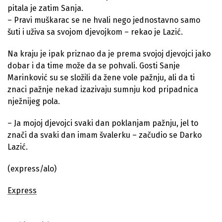
pitala je zatim Sanja.
– Pravi muškarac se ne hvali nego jednostavno samo
šuti i uživa sa svojom djevojkom – rekao je Lazić.
Na kraju je ipak priznao da je prema svojoj djevojci jako
dobar i da time može da se pohvali. Gosti Sanje
Marinković su se složili da žene vole pažnju, ali da ti
znaci pažnje nekad izazivaju sumnju kod pripadnica
nježnijeg pola.
– Ja mojoj djevojci svaki dan poklanjam pažnju, jel to
znači da svaki dan imam švalerku – začudio se Darko
Lazić.
(express/alo)
Express