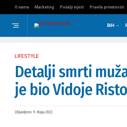
O nama
Marketing
Pošalji vijest
Pravila privatnosti
BiH
LIFESTYLE
Detalji smrti muž
je bio Vidoje Risto
Objavljeno
9. Maja 2022.