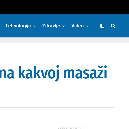
Tehnologija
Zdravlje
Video
 na kakvoj masaži