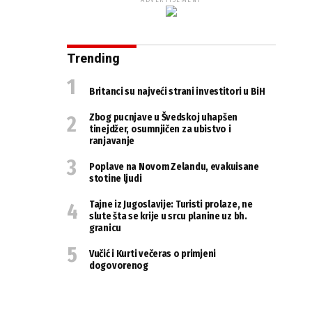
ADVERTISEMENT
Trending
Britanci su najveći strani investitori u BiH
Zbog pucnjave u Švedskoj uhapšen
tinejdžer, osumnjičen za ubistvo i
ranjavanje
Poplave na Novom Zelandu, evakuisane
stotine ljudi
Tajne iz Jugoslavije: Turisti prolaze, ne
slute šta se krije u srcu planine uz bh.
granicu
Vučić i Kurti večeras o primjeni
dogovorenog