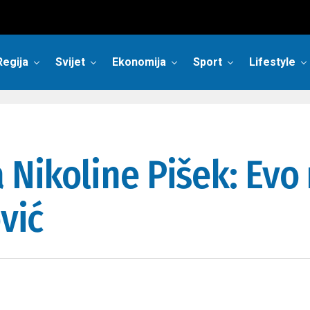
Regija
Svijet
Ekonomija
Sport
Lifestyle
a Nikoline Pišek: Evo
vić