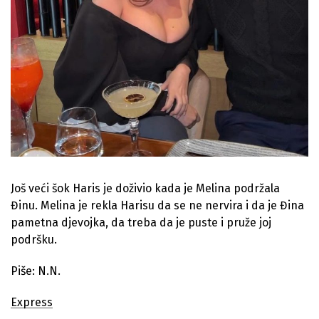
Još veći šok Haris je doživio kada je Melina podržala
Đinu. Melina je rekla Harisu da se ne nervira i da je Đina
pametna djevojka, da treba da je puste i pruže joj
podršku.
Piše: N.N.
Express