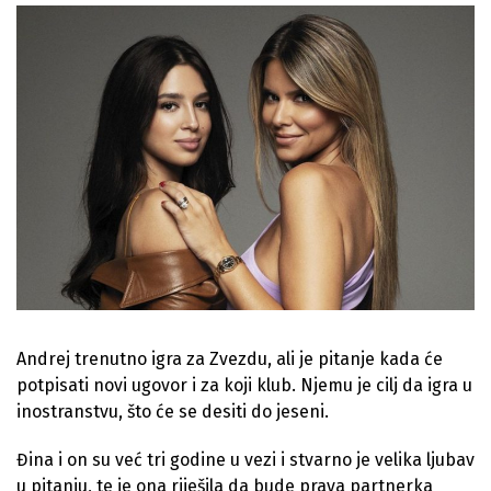
Andrej trenutno igra za Zvezdu, ali je pitanje kada će
potpisati novi ugovor i za koji klub. Njemu je cilj da igra u
inostranstvu, što će se desiti do jeseni.
Đina i on su već tri godine u vezi i stvarno je velika ljubav
u pitanju, te je ona riješila da bude prava partnerka