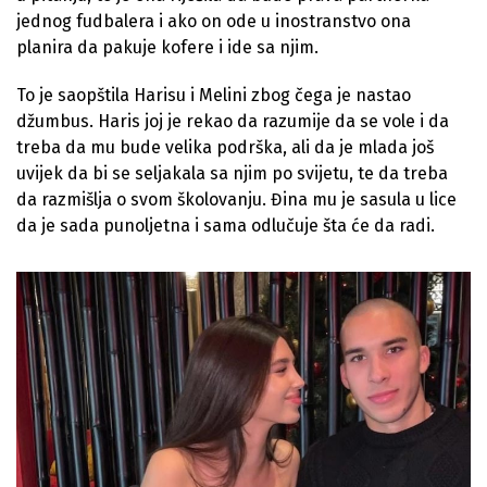
jednog fudbalera i ako on ode u inostranstvo ona
planira da pakuje kofere i ide sa njim.
To je saopštila Harisu i Melini zbog čega je nastao
džumbus. Haris joj je rekao da razumije da se vole i da
treba da mu bude velika podrška, ali da je mlada još
uvijek da bi se seljakala sa njim po svijetu, te da treba
da razmišlja o svom školovanju. Đina mu je sasula u lice
da je sada punoljetna i sama odlučuje šta će da radi.