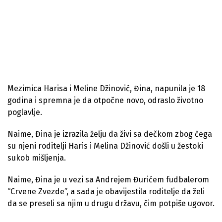
Mezimica Harisa i Meline Džinović, Đina, napunila je 18
godina i spremna je da otpočne novo, odraslo životno
poglavlje.
Naime, Đina je izrazila želju da živi sa dečkom zbog čega
su njeni roditelji Haris i Melina Džinović došli u žestoki
sukob mišljenja.
Naime, Đina je u vezi sa Andrejem Đurićem fudbalerom
“Crvene Zvezde”, a sada je obavijestila roditelje da želi
da se preseli sa njim u drugu državu, čim potpiše ugovor.