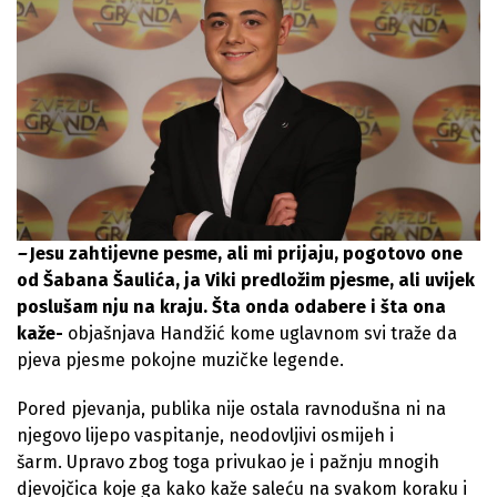
–
Jesu zahtijevne pesme, ali mi prijaju, pogotovo one
od Šabana Šaulića, ja Viki predložim pjesme, ali uvijek
poslušam nju na kraju. Šta onda odabere i šta ona
kaže-
objašnjava Handžić kome uglavnom svi traže da
pjeva pjesme pokojne muzičke legende.
Pored pjevanja, publika nije ostala ravnodušna ni na
njegovo lijepo vaspitanje, neodovljivi osmijeh i
šarm. Upravo zbog toga privukao je i pažnju mnogih
djevojčica koje ga kako kaže saleću na svakom koraku i