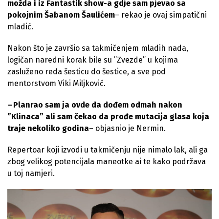
možda i iz Fantastik show-a gdje sam pjevao sa
pokojnim Šabanom Šaulićem
– rekao je ovaj simpatični
mladić.
Nakon što je završio sa takmičenjem mladih nada,
logičan naredni korak bile su ”Zvezde” u kojima
zasluženo reda šesticu do šestice, a sve pod
mentorstvom Viki Miljković.
–
Planrao sam ja ovde da dođem odmah nakon
”Klinaca” ali sam čekao da prođe mutacija glasa koja
traje nekoliko godina
– objasnio je Nermin.
Repertoar koji izvodi u takmičenju nije nimalo lak, ali ga
zbog velikog potencijala maneotke ai te kako podržava
u toj namjeri.