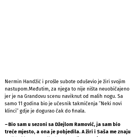
Nermin Handžić i prošle subote oduševio je žiri svojim
nastupom.Međutim, za njega to nije ništa neuobičajeno
jer je
na Grandovu scenu naviknut od malih nogu. Sa
samo 11 godina bio je učesnik takmičenja ”Neki novi
klinci” gdje je dogurao čak do finala.
–
Bio sam u sezoni sa Džejlom Ramović, ja sam bio
treće mjesto, a ona je pobjedila. A žiri i Saša me znaju