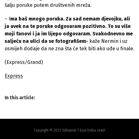
šalju poruke putem društvenih mreža.
– I
ma baš mnogo poruka. Za sad nemam djevojku, ali
ja uvek na te poruke odgovaram pozitivno. To su više
moji fanovi i ja im lijepo odgovaram. Svakodnevno me
saljeću na ulici da se fotografišem-
kaže Nermin i uz
osmijeh dodaje da ne zna šta će tek biti ako uđe u finale.
(Express/Grand)
Express
In this article:
Copyright © 2022 SVEvijesti | koje treba znati!