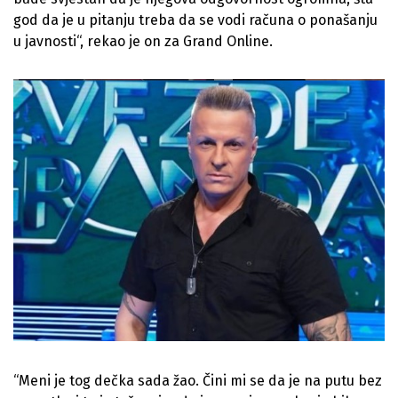
god da je u pitanju treba da se vodi računa o ponašanju
u javnosti“, rekao je on za Grand Online.
“Meni je tog dečka sada žao. Čini mi se da je na putu bez