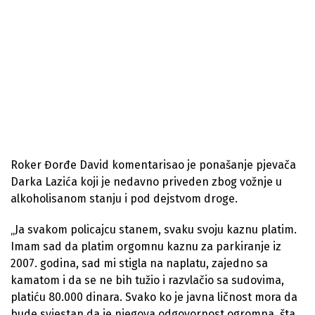
Roker Đorđe David komentarisao je ponašanje pjevača
Darka Lazića koji je nedavno priveden zbog vožnje u
alkoholisanom stanju i pod dejstvom droge.
„Ja svakom policajcu stanem, svaku svoju kaznu platim.
Imam sad da platim orgomnu kaznu za parkiranje iz
2007. godina, sad mi stigla na naplatu, zajedno sa
kamatom i da se ne bih tužio i razvlačio sa sudovima,
platiću 80.000 dinara. Svako ko je javna ličnost mora da
bude svjestan da je njegova odgovornost ogromna, šta