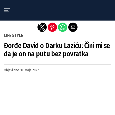
Exit mobile version
LIFESTYLE
Đorđe David o Darku Laziću: Čini mi se
da je on na putu bez povratka
Objavljeno
11. Maja 2022.