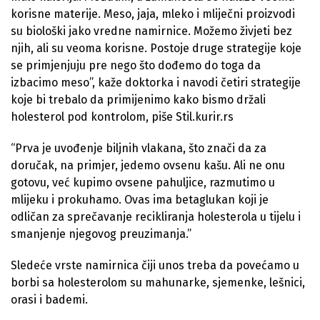
korisne materije. Meso, jaja, mleko i mliječni proizvodi
su biološki jako vredne namirnice. Možemo živjeti bez
njih, ali su veoma korisne. Postoje druge strategije koje
se primjenjuju pre nego što dođemo do toga da
izbacimo meso”, kaže doktorka i navodi četiri strategije
koje bi trebalo da primijenimo kako bismo držali
holesterol pod kontrolom, piše Stil.kurir.rs
“Prva je uvođenje biljnih vlakana, što znači da za
doručak, na primjer, jedemo ovsenu kašu. Ali ne onu
gotovu, već kupimo ovsene pahuljice, razmutimo u
mlijeku i prokuhamo. Ovas ima betaglukan koji je
odličan za sprečavanje recikliranja holesterola u tijelu i
smanjenje njegovog preuzimanja.”
Sledeće vrste namirnica čiji unos treba da povećamo u
borbi sa holesterolom su mahunarke, sjemenke, lešnici,
orasi i bademi.