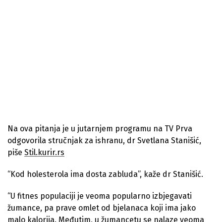
Na ova pitanja je u jutarnjem programu na TV Prva
odgovorila stručnjak za ishranu, dr Svetlana Stanišić,
piše
Stil.kurir.rs
“Kod holesterola ima dosta zabluda”, kaže dr Stanišić.
“U fitnes populaciji je veoma popularno izbjegavati
žumance, pa prave omlet od bjelanaca koji ima jako
malo kalorija. Međutim, u žumancetu se nalaze veoma