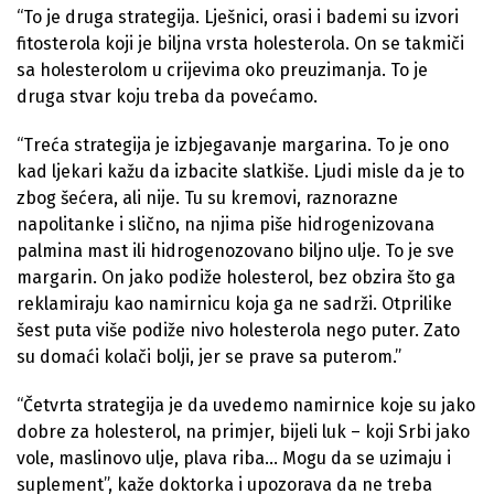
“To je druga strategija. Lješnici, orasi i bademi su izvori
fitosterola koji je biljna vrsta holesterola. On se takmiči
sa holesterolom u crijevima oko preuzimanja. To je
druga stvar koju treba da povećamo.
“Treća strategija je izbjegavanje margarina. To je ono
kad ljekari kažu da izbacite slatkiše. Ljudi misle da je to
zbog šećera, ali nije. Tu su kremovi, raznorazne
napolitanke i slično, na njima piše hidrogenizovana
palmina mast ili hidrogenozovano biljno ulje. To je sve
margarin. On jako podiže holesterol, bez obzira što ga
reklamiraju kao namirnicu koja ga ne sadrži. Otprilike
šest puta više podiže nivo holesterola nego puter. Zato
su domaći kolači bolji, jer se prave sa puterom.”
“Četvrta strategija je da uvedemo namirnice koje su jako
dobre za holesterol, na primjer, bijeli luk – koji Srbi jako
vole, maslinovo ulje, plava riba… Mogu da se uzimaju i
suplement”, kaže doktorka i upozorava da ne treba