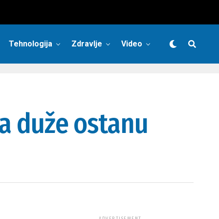
Tehnologija
Zdravlje
Video
da duže ostanu