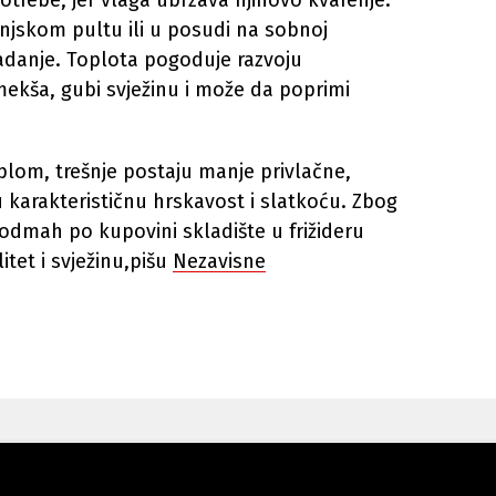
otrebe, jer vlaga ubrzava njihovo kvarenje.
injskom pultu ili u posudi na sobnoj
adanje. Toplota pogoduje razvoju
ekša, gubi svježinu i može da poprimi
lom, trešnje postaju manje privlačne,
u karakterističnu hrskavost i slatkoću. Zbog
 odmah po kupovini skladište u frižideru
itet i svježinu,pišu
Nezavisne