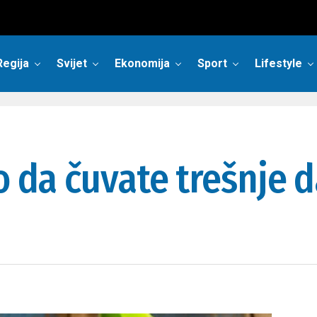
Regija
Svijet
Ekonomija
Sport
Lifestyle
lo da čuvate trešnje 