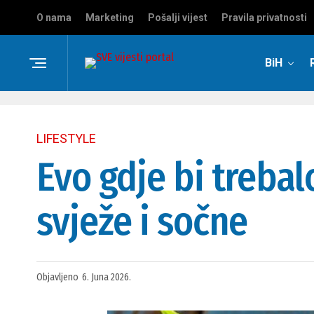
O nama
Marketing
Pošalji vijest
Pravila privatnosti
BiH
LIFESTYLE
Evo gdje bi treba
svježe i sočne
Objavljeno
6. Juna 2026.