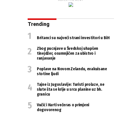
ADVERTISEMENT
Trending
Britanci su najveći strani investitori u BiH
Zbog pucnjave u Švedskoj uhapšen
tinejdžer, osumnjičen za ubistvo i
ranjavanje
Poplave na Novom Zelandu, evakuisane
stotine ljudi
Tajne iz Jugoslavije: Turisti prolaze, ne
slute šta se krije u srcu planine uz bh.
granicu
Vučić i Kurti večeras o primjeni
dogovorenog