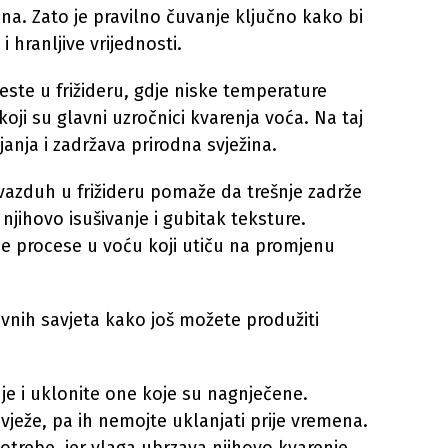
a. Zato je pravilno čuvanje ključno kako bi
 hranljive vrijednosti.
jeste u frižideru, gdje niske temperature
koji su glavni uzročnici kvarenja voća. Na taj
janja i zadržava prirodna svježina.
 vazduh u frižideru pomaže da trešnje zadrže
 njihovo isušivanje i gubitak teksture.
e procese u voću koji utiču na promjenu
nih savjeta kako još možete produžiti
nje i uklonite one koje su nagnječene.
vježe, pa ih nemojte uklanjati prije vremena.