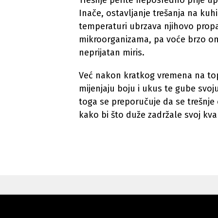
Trešnje perite neposredno prije up
Inače, ostavljanje trešanja na kuh
temperaturi ubrzava njihovo prop
mikroorganizama, pa voće brzo om
neprijatan miris.
Već nakon kratkog vremena na top
mijenjaju boju i ukus te gube svoj
toga se preporučuje da se trešnje
kako bi što duže zadržale svoj kval