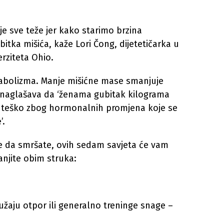
e sve teže jer kako starimo brzina
tka mišića, kaže Lori Čong, dijetetičarka u
rziteta Ohio.
tabolizma. Manje mišićne mase smanjuje
 naglašava da ‘ženama gubitak kilograma
i teško zbog hormonalnih promjena koje se
’.
ite da smršate, ovih sedam savjeta će vam
njite obim struka:
užaju otpor ili generalno treninge snage –