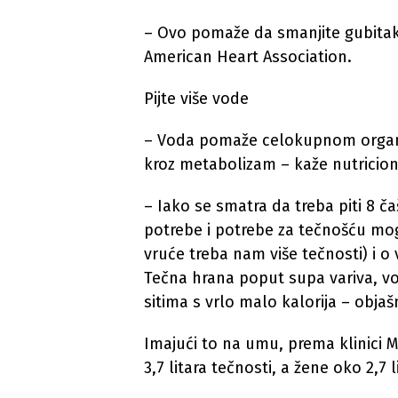
– Ovo pomaže da smanjite gubitak m
American Heart Association.
Pijte više vode
– Voda pomaže celokupnom organ
kroz metabolizam – kaže nutricion
– Iako se smatra da treba piti 8 č
potrebe i potrebe za tečnošću mogu
vruće treba nam više tečnosti) i o
Tečna hrana poput supa variva, v
sitima s vrlo malo kalorija – objaš
Imajući to na umu, prema klinici 
3,7 litara tečnosti, a žene oko 2,7 l