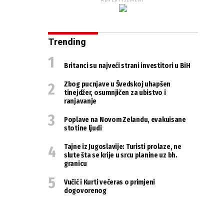
ADVERTISEMENT
Trending
Britanci su najveći strani investitori u BiH
Zbog pucnjave u Švedskoj uhapšen
tinejdžer, osumnjičen za ubistvo i
ranjavanje
Poplave na Novom Zelandu, evakuisane
stotine ljudi
Tajne iz Jugoslavije: Turisti prolaze, ne
slute šta se krije u srcu planine uz bh.
granicu
Vučić i Kurti večeras o primjeni
dogovorenog