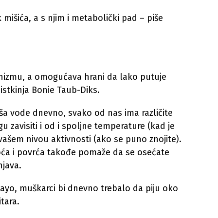
išića, a s njim i metabolički pad – piše
izmu, a omogućava hrani da lako putuje
istkinja Bonie Taub-Diks.
aša vode dnevno, svako od nas ima različite
 zavisiti i od i spoljne temperature (kad je
 vašem nivou aktivnosti (ako se puno znojite).
oća i povrća takođe pomaže da se osećate
njava.
Mayo, muškarci bi dnevno trebalo da piju oko
itara.