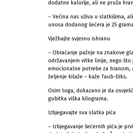
dodatne kalorije, ali ne pruža hran
– Većina nas uživa u slatkišima, al
unosa dodanog šećera je 25 grama š
Vježbajte svjesnu ishranu
– Obraćanje pažnje na znakove gla
održavanjem vitke linije, nego što je
emocionalne potrebe za hranom,
željenje kilaže – kaže Taub-Diks.
Osim toga, dokazano je da osvješ
gubitka viška kilograma.
Izbjegavajte sva slatka pića
– Izbjegavanje šećernih pića je pr