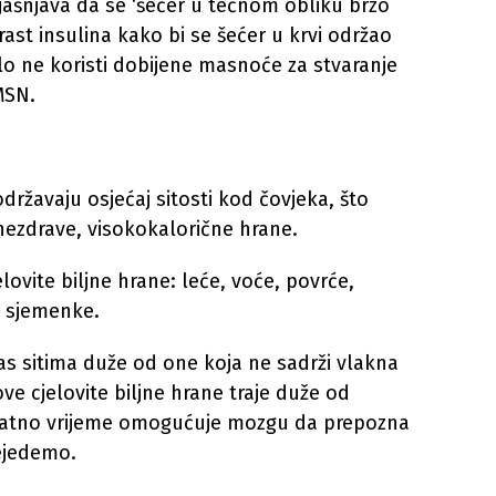
jašnjava da se ‘šećer u tečnom obliku brzo
ast insulina kako bi se šećer u krvi održao
jelo ne koristi dobijene masnoće za stvaranje
MSN.
ržavaju osjećaj sitosti kod čovjeka, što
 nezdrave, visokokalorične hrane.
lovite biljne hrane: leće, voće, povrće,
 i sjemenke.
s sitima duže od one koja ne sadrži vlakna
ve cjelovite biljne hrane traje duže od
odatno vrijeme omogućuje mozgu da prepozna
rejedemo.