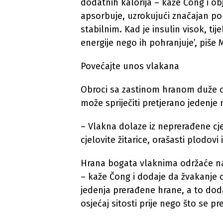
dodatnih kalorija – kaže Čong i ob
apsorbuje, uzrokujući značajan por
stabilnim. Kad je insulin visok, ti
energije nego ih pohranjuje’, piše 
Povećajte unos vlakana
Obroci sa zastinom hranom duže od
može spriječiti pretjerano jedenje
– Vlakna dolaze iz neprerađene cje
cjelovite žitarice, orašasti plodovi
Hrana bogata vlaknima održaće na
– kaže Čong i dodaje da žvakanje o
jedenja prerađene hrane, a to d
osjećaj sitosti prije nego što se p