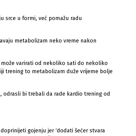
ju srce u formi, već pomažu radu
jšavaju metabolizam neko vreme nakon
 može varirati od nekoliko sati do nekoliko
niji trening to metabolizam duže vrijeme bolje
odrasli bi trebali da rade kardio trening od
oprinijeti gojenju jer ‘dodati šećer stvara