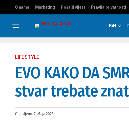
O nama
Marketing
Pošalji vijest
Pravila privatnosti
BiH
LIFESTYLE
EVO KAKO DA SMR
stvar trebate znat
Objavljeno
7. Maja 2022.