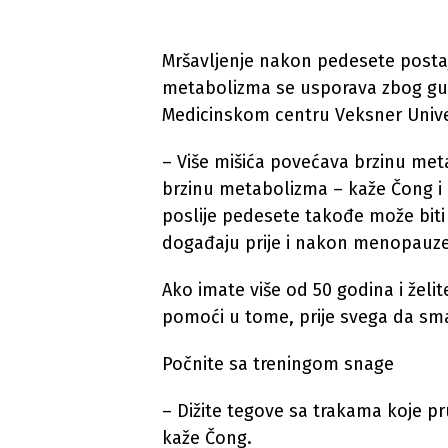
Mršavljenje nakon pedesete postaj
metabolizma se usporava zbog gubi
Medicinskom centru Veksner Unive
– Više mišića povećava brzinu me
brzinu metabolizma – kaže Čong i
poslije pedesete takođe može bit
događaju prije i nakon menopauze
Ako imate više od 50 godina i žel
pomoći u tome, prije svega da sma
Počnite sa treningom snage
– Dižite tegove sa trakama koje pr
kaže Čong.