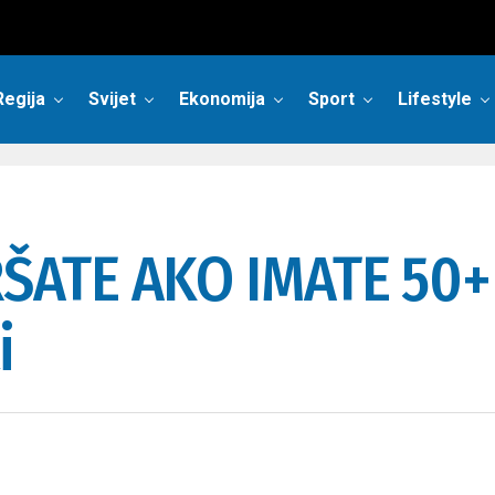
Regija
Svijet
Ekonomija
Sport
Lifestyle
ŠATE AKO IMATE 50+
i