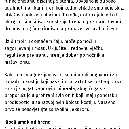
funkcionisanju disajnog sistema. Dovoljno je duboko
udahnuti naribani hren koji kod prehlade smanjuje sluz,
ublažava bolove u plućima. Takođe, dobro djeluje kod
alergija i sinusitisa. Korištenje hrena u prehrani dovodi
do pravilnog funkcionisanja probave i zdravih crijeva.
Uz đumbir u domaćem čaju, može pomoći u
sagorijevanju masti. Uključite li redovnu vježbu i
regulišete prehranu, hren je dobar pomoćnik u
mršavljenju.
Kalcijum i magnezijum važni su minerali odgovorni za
izgradnju kostiju koji nas štite od artritisa i osteoporoze.
Hren je bogat izvor ovih minerala, zbog čega se
preporučuje u prehrani svih onih koji imaju genetsku
predispoziciju za razvoj ovih bolesti kostiju. Naravno,
prvo se posavjetujte sa svojim ljekarom.
Kiseli umak od hrena
Naribajte tvrdo kuvano jaje i hren, zalijte s malo supe i