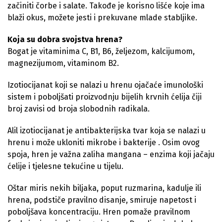
začiniti čorbe i salate. Takođe je korisno lišće koje ima
blaži okus, možete jesti i prekuvane mlade stabljike.
Koja su dobra svojstva hrena?
Bogat je vitaminima C, B1, B6, željezom, kalcijumom,
magnezijumom, vitaminom B2.
Izotiocijanat koji se nalazi u hrenu ojačaće imunološki
sistem i poboljšati proizvodnju bijelih krvnih ćelija čiji
broj zavisi od broja slobodnih radikala.
Alil izotiocijanat je antibakterijska tvar koja se nalazi u
hrenu i može ukloniti mikrobe i bakterije . Osim ovog
spoja, hren je važna zaliha mangana – enzima koji jačaju
ćelije i tjelesne tekućine u tijelu.
Oštar miris nekih biljaka, poput ruzmarina, kadulje ili
hrena, podstiče pravilno disanje, smiruje napetost i
poboljšava koncentraciju. Hren pomaže pravilnom