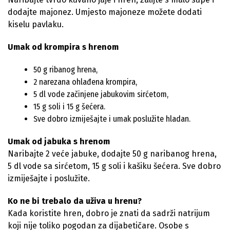
dodajte majonez. Umjesto majoneze možete dodati
kiselu pavlaku.
Umak od krompira s hrenom
50 g ribanog hrena,
2 narezana ohlađena krompira,
5 dl vode začinjene jabukovim sirćetom,
15 g soli i 15 g šećera.
Sve dobro izmiješajte i umak poslužite hladan.
Umak od jabuka s hrenom
Naribajte 2 veće jabuke, dodajte 50 g naribanog hrena,
5 dl vode sa sirćetom, 15 g soli i kašiku šećera. Sve dobro
izmiješajte i poslužite.
Ko ne bi trebalo da uživa ​​u hrenu?
Kada koristite hren, dobro je znati da sadrži natrijum
koji nije toliko pogodan za dijabetičare. Osobe s