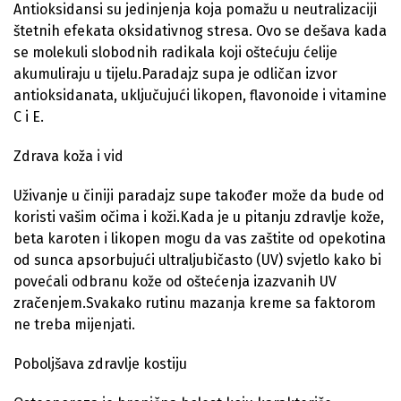
Antioksidansi su jedinjenja koja pomažu u neutralizaciji
štetnih efekata oksidativnog stresa. Ovo se dešava kada
se molekuli slobodnih radikala koji oštećuju ćelije
akumuliraju u tijelu.Paradajz supa je odličan izvor
antioksidanata, uključujući likopen, flavonoide i vitamine
C i E.
Zdrava koža i vid
Uživanje u činiji paradajz supe također može da bude od
koristi vašim očima i koži.Kada je u pitanju zdravlje kože,
beta karoten i likopen mogu da vas zaštite od opekotina
od sunca apsorbujući ultraljubičasto (UV) svjetlo kako bi
povećali odbranu kože od oštećenja izazvanih UV
zračenjem.Svakako rutinu mazanja kreme sa faktorom
ne treba mijenjati.
Poboljšava zdravlje kostiju