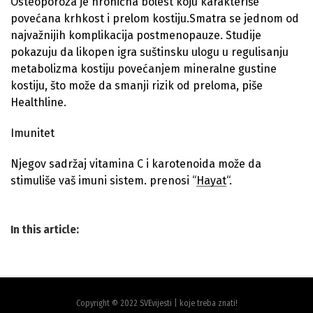
Osteoporoza je hronična bolest koju karakteriše
povećana krhkost i prelom kostiju.Smatra se jednom od
najvažnijih komplikacija postmenopauze. Studije
pokazuju da likopen igra suštinsku ulogu u regulisanju
metabolizma kostiju povećanjem mineralne gustine
kostiju, što može da smanji rizik od preloma, piše
Healthline.
Imunitet
Njegov sadržaj vitamina C i karotenoida može da
stimuliše vaš imuni sistem. prenosi “
Hayat
“.
In this article:
Copyright © 2022 SVEvijesti | koje treba znati!