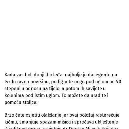
Kada vas boli donji dio leđa, najbolje je da legente na
tvrdu ravnu površinu, podignete noge pod uglom od 90
stepeni u odnosu na tijelo, a potom ih savijete u
kolenima pod istim uglom. To možete da uradite i
pomoću stolice.
Brzo ćete osjetiti olakšanje jer ovaj položaj rasterećuje
kičmu, smanjuje spazam mišića i sprečava uklještenje
išijadičnog nerva, savjetuje dr Dragan Milović, fizijatar.