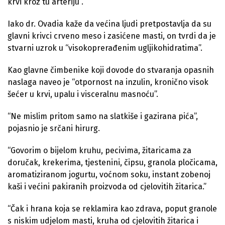
krvi kroz tu arteriju”.
Iako dr. Ovadia kaže da većina ljudi pretpostavlja da su
glavni krivci crveno meso i zasićene masti, on tvrdi da je
stvarni uzrok u “visokoprerađenim ugljikohidratima”.
Kao glavne čimbenike koji dovode do stvaranja opasnih
naslaga naveo je “otpornost na inzulin, kronično visok
šećer u krvi, upalu i visceralnu masnoću”.
“Ne mislim pritom samo na slatkiše i gazirana pića”,
pojasnio je srčani hirurg.
“Govorim o bijelom kruhu, pecivima, žitaricama za
doručak, krekerima, tjestenini, čipsu, granola pločicama,
aromatiziranom jogurtu, voćnom soku, instant zobenoj
kaši i većini pakiranih proizvoda od cjelovitih žitarica.”
“Čak i hrana koja se reklamira kao zdrava, poput granole
s niskim udjelom masti, kruha od cjelovitih žitarica i