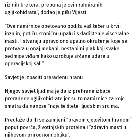
rižinih krekera, prepuna je ovih rafiniranih
ugljikohidrata”, dodao je,pišu
Vijesti
“Ove namirnice opetovano podižu vaš šećer u krvi i
inzulin, potiču kroničnu upalu i skladištenje visceralne
masti. I stvaraju upravo ono upalno okruženje koje se
pretvara u onaj mekani, nestabilni plak koji svake
sedmice viđam kako uzrokuje srčane udare u
operacijskoj sali.”
Savjet je izbaciti prerađenu hranu
Njegov savjet ljudima je da iz prehrane izbace
prerađene ugljikohidrate jer su to namirnice za koje
smatra da nanose “najviše štete” ljudskim srcima.
Predlaže da ih se zamijeni “pravom cjelovitom hranom”
poput povrća, životinjskih proteina i “zdravih masti u
njihovom prirodnom obliku”.