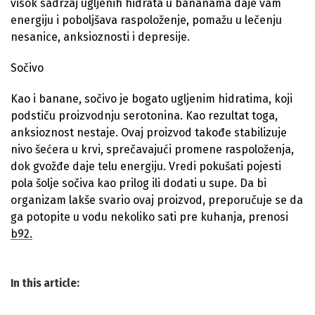
visok sadržaj ugljenih hidrata u bananama daje vam
energiju i poboljšava raspoloženje, pomažu u lečenju
nesanice, anksioznosti i depresije.
Sočivo
Kao i banane, sočivo je bogato ugljenim hidratima, koji
podstiču proizvodnju serotonina. Kao rezultat toga,
anksioznost nestaje. Ovaj proizvod takođe stabilizuje
nivo šećera u krvi, sprečavajući promene raspoloženja,
dok gvožđe daje telu energiju. Vredi pokušati pojesti
pola šolje sočiva kao prilog ili dodati u supe. Da bi
organizam lakše svario ovaj proizvod, preporučuje se da
ga potopite u vodu nekoliko sati pre kuhanja, prenosi
b92.
In this article: