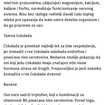
mlečnim proizvodima, uključujući magnezijum, kalcijum,
kalijum i fosfor, normalizuju funkcionisanje nervnog
sistema. Nisu bez razloga roditelji davali čašu toplog
mleka pre spavanja da malo umire detetov organizam i
da ga pripreme za san.
Tamna čokolada
Čokolada je ponekad najbolji lek za loše raspoloženje,
jer komadić crne čokolade oslobađa endorfine i
povećava nivo serotonina. Nedavne studije pokazuju da
oni koji jedu čokoladu imaju značajno niže nivoe
hormona stresa od drugih. Preporučljivo je jesti nekoiko
komadiće crne čokolade dnevno!
Banane
Ovo voće sadrži triptofan, koji u kombinaciji sa
vitaminom B6 povećava nivo serotonina. Pored toga,