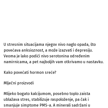
U stresnim situacijama njegov nivo naglo opada, što
povećava anksioznost, a može izazvati i depresiju.
Veoma je lako podići nivo serotonina određenim
namirnicama, a pet najboljih vam otkrivamo u nastavku.
Kako povećati hormon sreće?
Mlječni proizvodi
Mlijeko bogato kalcijumom, posebno toplo zaista
ublažava stres, stabilizuje raspoloženje, pa čak i
smanjuje simptome PMS-a. A minerali sadržani u