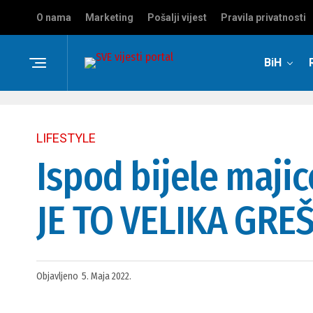
O nama
Marketing
Pošalji vijest
Pravila privatnosti
BiH
LIFESTYLE
Ispod bijele maji
JE TO VELIKA GREŠK
Objavljeno
5. Maja 2022.