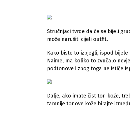
Stručnjaci tvrde da će se bijeli grud
može narušiti cijeli outfit.
Kako biste to izbjegli, ispod bijel
Naime, ma koliko to zvučalo nevjer
podtonove i zbog toga ne ističe is
Dalje, ako imate čist ton kože, tre
tamnije tonove kože birajte između