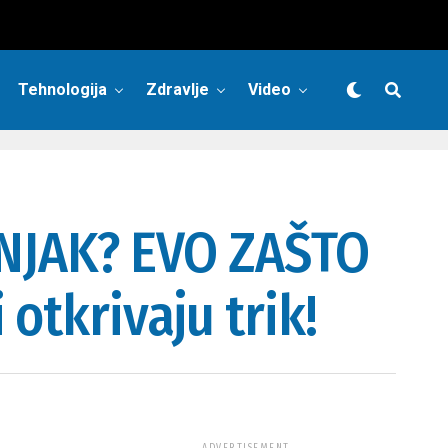
Tehnologija
Zdravlje
Video
UDNJAK? EVO ZAŠTO
otkrivaju trik!