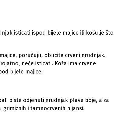
njak isticati ispod bijele majice ili košulje što
e majice, poručuju, obucite crveni grudnjak.
ojatno, neće isticati. Koža ima crvene
pod bijele majice.
bali biste odjenuti grudnjak plave boje, a za
 grimiznih i tamnocrvenih nijansi.