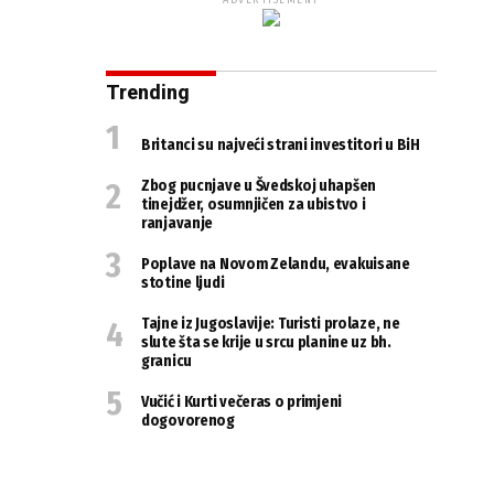
ADVERTISEMENT
Trending
Britanci su najveći strani investitori u BiH
Zbog pucnjave u Švedskoj uhapšen
tinejdžer, osumnjičen za ubistvo i
ranjavanje
Poplave na Novom Zelandu, evakuisane
stotine ljudi
Tajne iz Jugoslavije: Turisti prolaze, ne
slute šta se krije u srcu planine uz bh.
granicu
Vučić i Kurti večeras o primjeni
dogovorenog