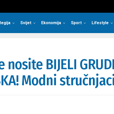
Regija
Svijet
Ekonomija
Sport
Lifestyle
ce nosite BIJELI GR
A! Modni stručnjaci 