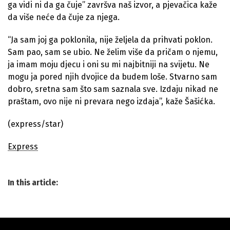
ga vidi ni da ga čuje” završva naš izvor, a pjevačica kaže
da više neće da čuje za njega.
“Ja sam joj ga poklonila, nije željela da prihvati poklon.
Sam pao, sam se ubio. Ne želim više da pričam o njemu,
ja imam moju djecu i oni su mi najbitniji na svijetu. Ne
mogu ja pored njih dvojice da budem loše. Stvarno sam
dobro, sretna sam što sam saznala sve. Izdaju nikad ne
praštam, ovo nije ni prevara nego izdaja”, kaže Šašićka.
(express/star)
Express
In this article: