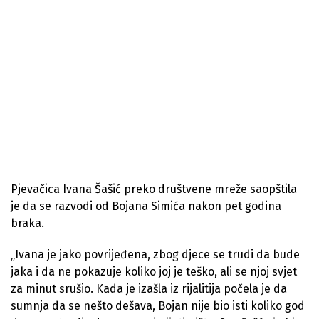
Pjevačica Ivana Šašić preko društvene mreže saopštila
je da se razvodi od Bojana Simića nakon pet godina
braka.
„Ivana je jako povrijeđena, zbog djece se trudi da bude
jaka i da ne pokazuje koliko joj je teško, ali se njoj svjet
za minut srušio. Kada je izašla iz rijalitija počela je da
sumnja da se nešto dešava, Bojan nije bio isti koliko god