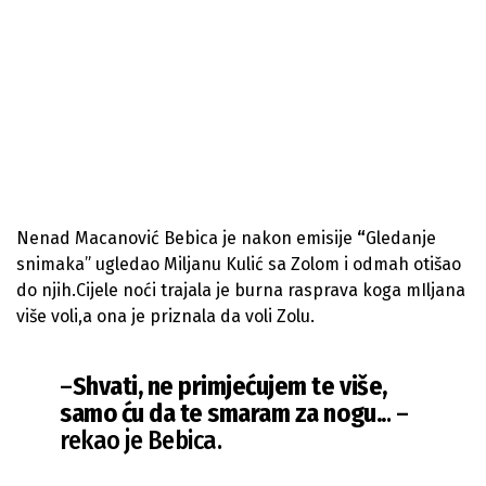
Nenad Macanović Bebica je nakon emisije
“
Gledanje
snimaka” ugledao
Miljanu Kulić sa Zolom i odmah otišao
do njih.Cijele noći trajala je burna rasprava koga mIljana
više voli,a ona je priznala da voli Zolu.
–
Shvati, ne primjećujem te više,
samo ću da te smaram za nogu..
. –
rekao je Bebica.