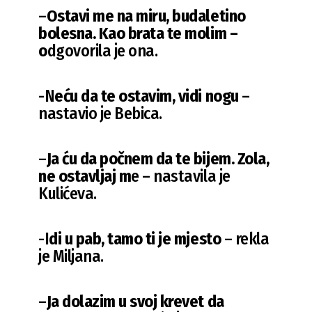
–
Ostavi me na miru, budaletino
bolesna. Kao brata te molim –
o
dgovorila je ona.
-N
eću da te ostavim, vidi nogu
–
nastavio je Bebica.
–
Ja ću da počnem da te bijem. Zola,
ne ostavljaj m
e – nastavila je
Kulićeva.
-I
di u pab, tamo ti je mjesto
– rekla
je Miljana.
–
Ja dolazim u svoj krevet da