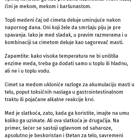
čini je mekom, mekom i baršunastom.
Topli medeni čaj od cimeta deluje umirujuće nakon
napornog dana. Oni koji žele da smršaju piju je pre
spavanja. Iako je med sladak, u pravim razmerama i u
kombinaciji sa cimetom deluje kao sagorevač masti.
Zapamtite: kako visoka temperatura ne bi uništila
enzime meda, treba ga dodati samo u toplu ili hladnu,
ali ne i u toplu vodu.
Cimet sa medom ukloniće razloge za akumulaciju masti u
telu, poput toksičnih naslaga u gastrointestinalnom
traktu ili pojačane alkalne reakcije krvi.
Med je slatkoća, zato, kada ga koristite, imajte na umu
koliko ga uzimate. Ali ova slatkoća je drugačija. Na
primer, šećer se sastoji uglavnom od saharoze,
apsolutno je beskoristan i štetan za telo, savremeni