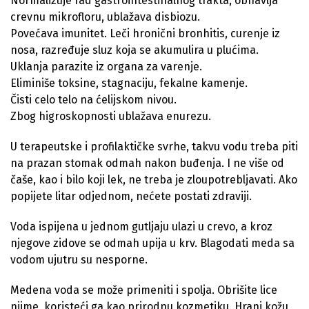
Normalizuje rad gastrointestinalnog trakta, obnavlja
crevnu mikrofloru, ublažava disbiozu.
Povećava imunitet. Leči hronični bronhitis, curenje iz
nosa, razređuje sluz koja se akumulira u plućima.
Uklanja parazite iz organa za varenje.
Eliminiše toksine, stagnaciju, fekalne kamenje.
Čisti celo telo na ćelijskom nivou.
Zbog higroskopnosti ublažava enurezu.
U terapeutske i profilaktičke svrhe, takvu vodu treba piti
na prazan stomak odmah nakon buđenja. I ne više od
čaše, kao i bilo koji lek, ne treba je zloupotrebljavati. Ako
popijete litar odjednom, nećete postati zdraviji.
Voda ispijena u jednom gutljaju ulazi u crevo, a kroz
njegove zidove se odmah upija u krv. Blagodati meda sa
vodom ujutru su nesporne.
Medena voda se može primeniti i spolja. Obrišite lice
njime, koristeći ga kao prirodnu kozmetiku. Hrani kožu,