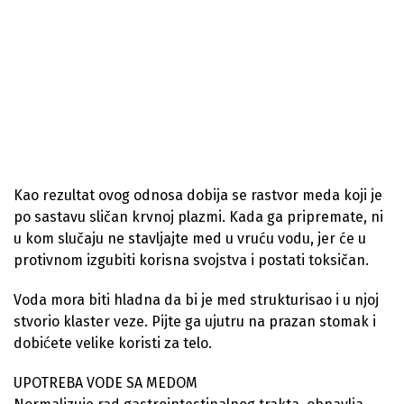
Kao rezultat ovog odnosa dobija se rastvor meda koji je
po sastavu sličan krvnoj plazmi. Kada ga pripremate, ni
u kom slučaju ne stavljajte med u vruću vodu, jer će u
protivnom izgubiti korisna svojstva i postati toksičan.
Voda mora biti hladna da bi je med strukturisao i u njoj
stvorio klaster veze. Pijte ga ujutru na prazan stomak i
dobićete velike koristi za telo.
UPOTREBA VODE SA MEDOM