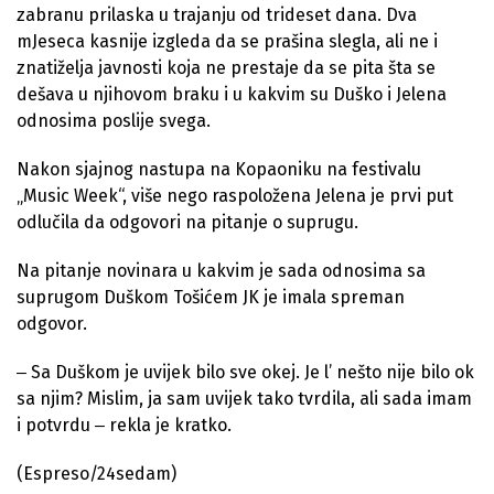
zabranu prilaska u trajanju od trideset dana. Dva
mJeseca kasnije izgleda da se prašina slegla, ali ne i
znatiželja javnosti koja ne prestaje da se pita šta se
dešava u njihovom braku i u kakvim su Duško i Jelena
odnosima poslije svega.
Nakon sjajnog nastupa na Kopaoniku na festivalu
„Music Week“, više nego raspoložena Jelena je prvi put
odlučila da odgovori na pitanje o suprugu.
Na pitanje novinara u kakvim je sada odnosima sa
suprugom Duškom Tošićem JK je imala spreman
odgovor.
‒ Sa Duškom je uvijek bilo sve okej. Je l’ nešto nije bilo ok
sa njim? Mislim, ja sam uvijek tako tvrdila, ali sada imam
i potvrdu ‒ rekla je kratko.
(Espreso/24sedam)