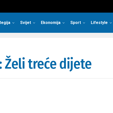
Regija
Svijet
Ekonomija
Sport
Lifestyle
Želi treće dijete