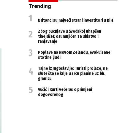
Trending
Britanci su najveći strani investitori u BiH
Zbog pucnjave u Švedskoj uhapšen
tinejdžer, osumnjičen za ubistvo i
ranjavanje
Poplave na Novom Zelandu, evakuisane
stotine ljudi
Tajne iz Jugoslavije: Turisti prolaze, ne
slute šta se krije u srcu planine uz bh.
granicu
Vučić i Kurti večeras o primjeni
dogovorenog