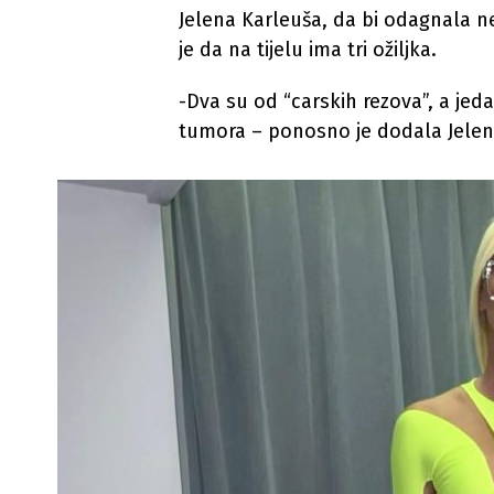
Jelena Karleuša, da bi odagnala n
je da na tijelu ima tri ožiljka.
-Dva su od “carskih rezova”, a je
tumora – ponosno je dodala Jelena,