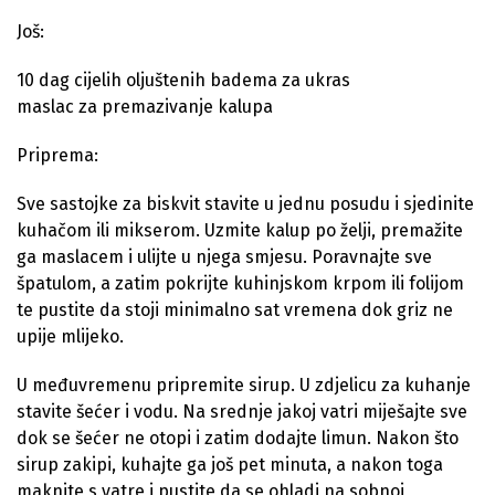
Još:
10 dag cijelih oljuštenih badema za ukras
maslac za premazivanje kalupa
Priprema:
Sve sastojke za biskvit stavite u jednu posudu i sjedinite
kuhačom ili mikserom. Uzmite kalup po želji, premažite
ga maslacem i ulijte u njega smjesu. Poravnajte sve
špatulom, a zatim pokrijte kuhinjskom krpom ili folijom
te pustite da stoji minimalno sat vremena dok griz ne
upije mlijeko.
U međuvremenu pripremite sirup. U zdjelicu za kuhanje
stavite šećer i vodu. Na srednje jakoj vatri miješajte sve
dok se šećer ne otopi i zatim dodajte limun. Nakon što
sirup zakipi, kuhajte ga još pet minuta, a nakon toga
maknite s vatre i pustite da se ohladi na sobnoj