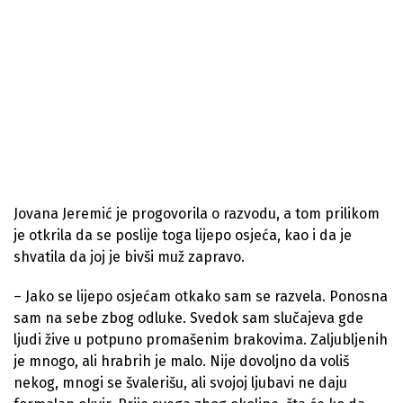
Jovana Jeremić je progovorila o razvodu, a tom prilikom
je otkrila da se poslije toga lijepo osjeća, kao i da je
shvatila da joj je bivši muž zapravo.
– Jako se lijepo osjećam otkako sam se razvela. Ponosna
sam na sebe zbog odluke. Svedok sam slučajeva gde
ljudi žive u potpuno promašenim brakovima. Zaljubljenih
je mnogo, ali hrabrih je malo. Nije dovoljno da voliš
nekog, mnogi se švalerišu, ali svojoj ljubavi ne daju