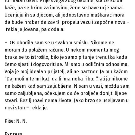
formalan okvir. Prije svega zbog okoline, šta će ko da
kaže, pa se brinu za imovinu, žene se bave ucjenama…
Ucenjuju ih sa djecom, ali jednostavno muškarac mora
da bude hrabar da završi propalu vezu i započne novu –
rekla je Jovana, pa dodala:
– Oslobodila sam se u svakom smislu. Nikome ne
moram da polažem račune. U nekom momentu mog
braka se to istrošilo, bilo je samo pitanje trenutka kada
ćemo sjesti i dogovoriti se. Mi smo u odličnim odnosima,
Voja je moj idealan prijatelj, ali ne partner. Ja mu kažem
”Daj molim te mi kaži da li ima neka riba…”, ali ja nikome
ne kažem kad sam zaljubljena. Nisam u vezi, možda sam
samo zaljubljena, očekujem da će proljeće donijti lijepe
stvari. Bez ljubavi nema života. Jako brzo se useljavam u
novi stan – rekla je.
Piše: N. N.
Express