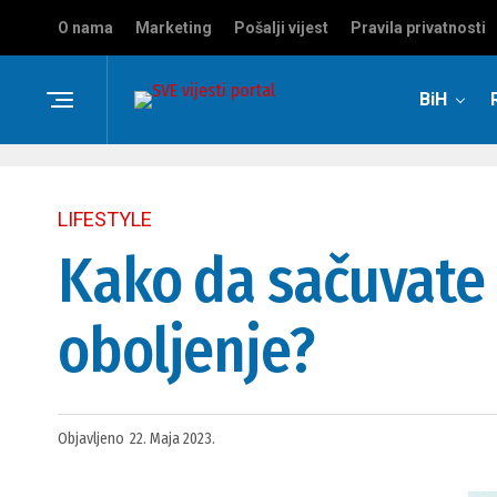
O nama
Marketing
Pošalji vijest
Pravila privatnosti
BiH
LIFESTYLE
Kako da sačuvate
oboljenje?
Objavljeno
22. Maja 2023.