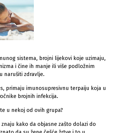
nog sistema, brojni lijekovi koje uzimaju,
izma i čine ih manje ili više podložnim
narušiti zdravlje.
us, primaju imunosupresivnu terpaiju koja u
ročnike brojnih infekcija.
ite u nekoj od ovih grupa?
ne znaju kako da objasne zašto dolazi do
znato da su žene češće žrtve i to u