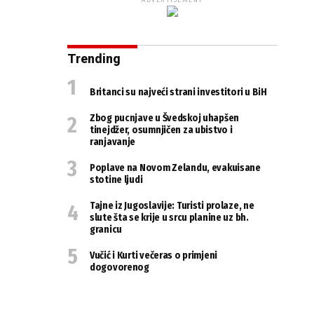
ADVERTISEMENT
Trending
Britanci su najveći strani investitori u BiH
Zbog pucnjave u Švedskoj uhapšen
tinejdžer, osumnjičen za ubistvo i
ranjavanje
Poplave na Novom Zelandu, evakuisane
stotine ljudi
Tajne iz Jugoslavije: Turisti prolaze, ne
slute šta se krije u srcu planine uz bh.
granicu
Vučić i Kurti večeras o primjeni
dogovorenog