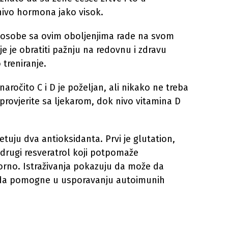
nivo hormona jako visok.
a osobe sa ovim oboljenjima rade na svom
je je obratiti pažnju na redovnu i zdravu
 treniranje.
aročito C i D je poželjan, ali nikako ne treba
o provjerite sa ljekarom, dok nivo vitamina D
uju dva antioksidanta. Prvi je glutation,
a drugi resveratrol koji potpomaže
orno. Istraživanja pokazuju da može da
i da pomogne u usporavanju autoimunih