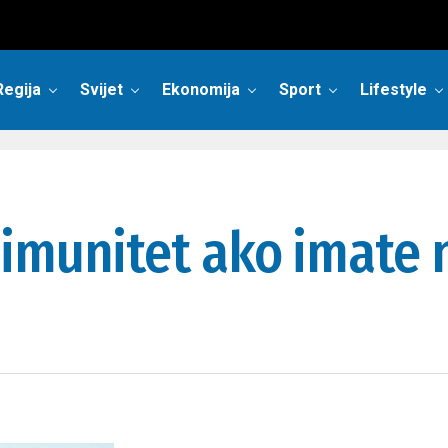
Regija
Svijet
Ekonomija
Sport
Lifestyle
 imunitet ako imate