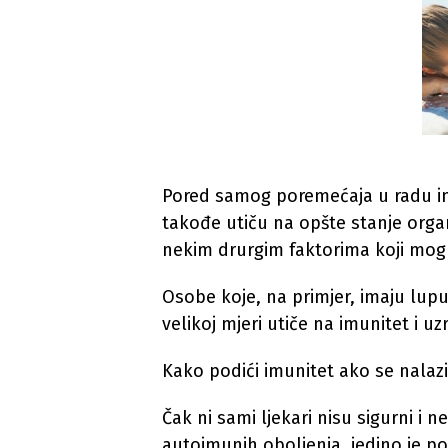
Pored samog poremećaja u radu imu
takođe utiču na opšte stanje organ
nekim drurgim faktorima koji mogu 
Osobe koje, na primjer, imaju lup
velikoj mjeri utiče na imunitet i uz
Kako podići imunitet ako se nalaz
Čak ni sami ljekari nisu sigurni i 
autoimunih oboljenja, jedino je po