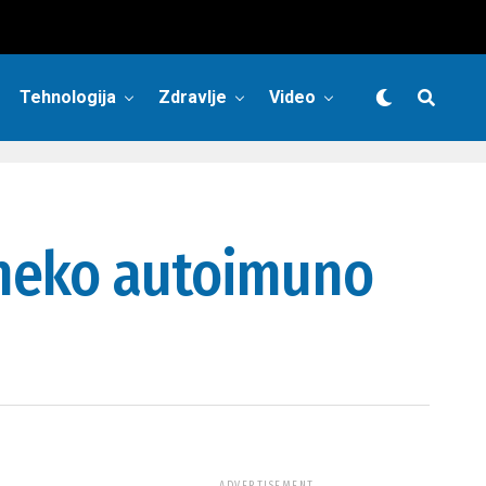
Tehnologija
Zdravlje
Video
 neko autoimuno