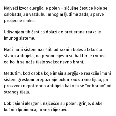
Najveći izvor alergija je polen – sićušne čestice koje se
oslobađaju u vazduhu, mnogim ljudima zadaju prave
proljećne muke.
Udisanjem tih čestica dolazi do pretjerane reakcije
imunog sistema.
Naš imuni sistem nas štiti od raznih bolesti tako što
stvara antitijela, na prvom mjestu su bakterije i virusi,
od kojih se naše tijelo svakodnevno brani.
Međutim, kod osoba koje imaju alergijske reakcije imuni
sistem greškom prepoznaje polen kao strano tijelo, pa
proizvodi nepotrebna antitijela kako bi se “odbranio” od
stranog tijela.
Uobičajeni alergeni, najčešće su polen, grinje, dlake
kućnih ljubimaca, hrana i lijekovi.