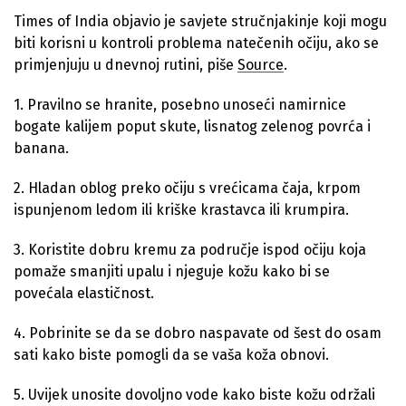
Times of India objavio je savjete stručnjakinje koji mogu
biti korisni u kontroli problema natečenih očiju, ako se
primjenjuju u dnevnoj rutini, piše
Source
.
1. Pravilno se hranite, posebno unoseći namirnice
bogate kalijem poput skute, lisnatog zelenog povrća i
banana.
2. Hladan oblog preko očiju s vrećicama čaja, krpom
ispunjenom ledom ili kriške krastavca ili krumpira.
3. Koristite dobru kremu za područje ispod očiju koja
pomaže smanjiti upalu i njeguje kožu kako bi se
povećala elastičnost.
4. Pobrinite se da se dobro naspavate od šest do osam
sati kako biste pomogli da se vaša koža obnovi.
5. Uvijek unosite dovoljno vode kako biste kožu održali