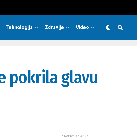
Tehnologija
Zdravlje
Video
e pokrila glavu