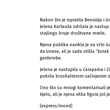
Nakon što je ispratila Beoviziju i i
Jelena Karleuša održala je nastu
stajlingu bruje društvene mreže.
Njena publika navikla je na vrlo i
da iznese, ali je sada otišla “korak
garderobe.
Jelena je nastupila u čarapama i či
pokrila brushalterom sačinjenim od
Ono što su mnogi komentarisali je
tijelo, ali je njena vitka figura j
(express/mond)