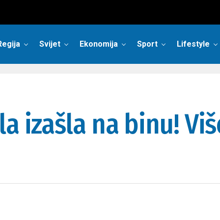
Regija
Svijet
Ekonomija
Sport
Lifestyle
a izašla na binu! Viš