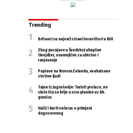
ADVERTISEMENT
Trending
Britanci su najveći strani investitori u BiH
Zbog pucnjave u Švedskoj uhapšen
tinejdžer, osumnjičen za ubistvo i
ranjavanje
Poplave na Novom Zelandu, evakuisane
stotine ljudi
Tajne iz Jugoslavije: Turisti prolaze, ne
slute šta se krije u srcu planine uz bh.
granicu
Vučić i Kurti večeras o primjeni
dogovorenog