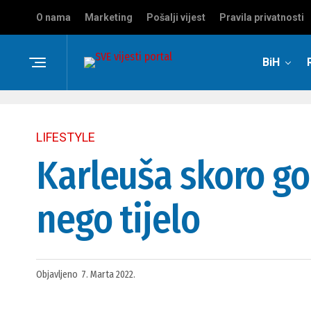
O nama
Marketing
Pošalji vijest
Pravila privatnosti
BiH
LIFESTYLE
Karleuša skoro gol
nego tijelo
Objavljeno
7. Marta 2022.