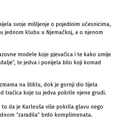
znijela svoje mišljenje o pojedinim učesnicima,
p u jednom klubu u Njemačkoj, a o njenom
zazovne modele koje pjevačica i te kako umije
 dalje”, te jedva i ponijela bilo koji komad
zmama na štiklu, dok je gornji dio tijela
 tračica koje su jedva pokrile njene grudi.
 to da je Karleuša više pokrila glavu nego
oš jednom “zaradila” brdo komplimenata.