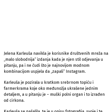
Jelena Karleuša navikla je korisnike društvenih mreža na
„malo slobodnija“ izdanja kada je njen stil odjevanja u
pitanju, pa i ne čudi što je najnovijom modnom
kombinacijom uspjela da „zapali“ Instagram.
Karleuša je pozirala u kratkom srebrnom topiću i
farmerkrama koje oko međunožja ukrašene jednim
detaljem, a u pitanju je – muški polni organ i to izrađen
od cirkona.
Karleuša se našalila, te je u opisu fotografija, svoje i te