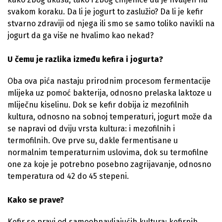
svakom koraku. Da li je jogurt to zaslužio? Da li je kefir
stvarno zdraviji od njega ili smo se samo toliko navikli na
jogurt da ga više ne hvalimo kao nekad?
U čemu je razlika između kefira i jogurta?
Oba ova pića nastaju prirodnim procesom fermentacije
mlijeka uz pomoć bakterija, odnosno prelaska laktoze u
mliječnu kiselinu. Dok se kefir dobija iz mezofilnih
kultura, odnosno na sobnoj temperaturi, jogurt može da
se napravi od dviju vrsta kultura: i mezofilnih i
termofilnih. Ove prve su, dakle fermentisane u
normalnim temperaturnim uslovima, dok su termofilne
one za koje je potrebno posebno zagrijavanje, odnosno
temperatura od 42 do 45 stepeni.
Kako se prave?
Kefir se pravi od samoobnavljajućih kultura: kefirnih