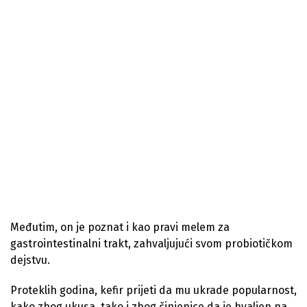
Međutim, on je poznat i kao pravi melem za
gastrointestinalni trakt, zahvaljujući svom probiotičkom
dejstvu.
Proteklih godina, kefir prijeti da mu ukrade popularnost,
kako zbog ukusa, tako i zbog činjenice da je hvaljen na