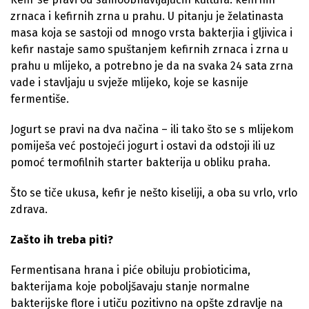
zrnaca i kefirnih zrna u prahu. U pitanju je želatinasta
masa koja se sastoji od mnogo vrsta bakterjia i gljivica i
kefir nastaje samo spuštanjem kefirnih zrnaca i zrna u
prahu u mlijeko, a potrebno je da na svaka 24 sata zrna
vade i stavljaju u svježe mlijeko, koje se kasnije
fermentiše.
Jogurt se pravi na dva načina – ili tako što se s mlijekom
pomiješa već postojeći jogurt i ostavi da odstoji ili uz
pomoć termofilnih starter bakterija u obliku praha.
Što se tiče ukusa, kefir je nešto kiseliji, a oba su vrlo, vrlo
zdrava.
Zašto ih treba piti?
Fermentisana hrana i piće obiluju probioticima,
bakterijama koje poboljšavaju stanje normalne
bakterijske flore i utiču pozitivno na opšte zdravlje na