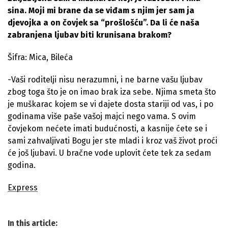
sina. Moji mi brane da se viđam s njim jer sam ja
djevojka a on čovjek sa “prošlošću”. Da li će naša
zabranjena ljubav biti krunisana brakom?
Šifra: Mica, Bileća
-Vaši roditelji nisu nerazumni, i ne barne vašu ljubav
zbog toga što je on imao brak iza sebe. Njima smeta što
je muškarac kojem se vi dajete dosta stariji od vas, i po
godinama više paše vašoj majci nego vama. S ovim
čovjekom nećete imati budućnosti, a kasnije ćete se i
sami zahvaljivati Bogu jer ste mladi i kroz vaš život proći
će još ljubavi. U bračne vode uplovit ćete tek za sedam
godina.
Express
In this article: