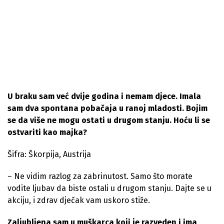
U braku sam već dvije godina i nemam djece. Imala
sam dva spontana pobačaja u ranoj mladosti. Bojim
se da više ne mogu ostati u drugom stanju. Hoću li se
ostvariti kao majka?
Šifra: Škorpija, Austrija
– Ne vidim razlog za zabrinutost. Samo što morate
vodite ljubav da biste ostali u drugom stanju. Dajte se u
akciju, i zdrav dječak vam uskoro stiže.
Zaljubljena sam u muškarca koji je razveden i ima