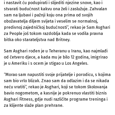
i nastavit ću podupirati i slijediti njezine snove, kao i
stvarati budućnost kakvu ona želi i zaslužuje. Zahvalan
sam na ljubavi i pažnji koju ona prima od svojih
obožavatelja diljem svijeta i veselim se normalnoj,
predivnoj zajedničkoj budućnosti”, rekao je Sam Asghari
za People još tokom razdoblja kada se vodila pravna
bitka oko starateljstva nad Britney.
Sam Asghari rođen je u Teheranu u Iranu, kao najmlađi
od četvero djece, a kada mu je bilo 12 godina, imigrirao
je u Ameriku i s ocem je stigao u Los Angeles.
“Morao sam napustiti svoje prijatelje i porodicu, s kojima
sam bio vrlo blizak. Znao sam da odlazim i da se nikada
neću vratiti”, rekao je Asghari, koji se tokom školovanja
bavio nogometom, a kasnije je pokrenuo vlastiti biznis
Asghari Fitness, gdje nudi različite programe treninga i
za klijente slaže plan prehrane.