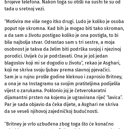
brojeve telefona. Nakon toga su otišli na sushi te su od
tada u sretnoj vezi.
“Motivira me više nego itko drugi. Ludo je koliko je osoba
poput nje skromna. Kad bih ja mogao biti tako skroman,
a da sam u životu postigao koliko je ona postigla, to bi
bila najbolja stvar. Odrastao sam s tri sestre, a moja
osobnost je takva da želim biti podrška svojoj i njezinoj
porodici. Uvijek ću je podržavati. Ona je još jedan
blagoslov koji mi se dogodio u životu”, rekao je Asghari,
koji ne skriva svoju ljubav prema slavnoj pjevačici.
Sam je u rujnu prošle godine kleknuo i zaprosio Britney,
a ona je na Instagramu sa svojim pratiteljima podijelila
vijest o zarukama. Poklonio joj je četverokaratni
dijamantni prsten na kojemu je ugravirana riječ “lavica”.
Par je sada objavio da čeka dijete, a Asghari ne skriva
da se veseli njihovoj zajedničkoj budućnosti.
“Britney je vrlo uzbuđena zbog toga što će konačno