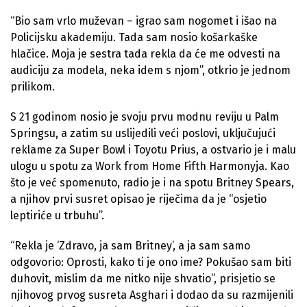
“Bio sam vrlo muževan – igrao sam nogomet i išao na
Policijsku akademiju. Tada sam nosio košarkaške
hlačice. Moja je sestra tada rekla da će me odvesti na
audiciju za modela, neka idem s njom”, otkrio je jednom
prilikom.
S 21 godinom nosio je svoju prvu modnu reviju u Palm
Springsu, a zatim su uslijedili veći poslovi, uključujući
reklame za Super Bowl i Toyotu Prius, a ostvario je i malu
ulogu u spotu za Work from Home Fifth Harmonyja. Kao
što je već spomenuto, radio je i na spotu Britney Spears,
a njihov prvi susret opisao je riječima da je “osjetio
leptiriće u trbuhu”.
“Rekla je ‘Zdravo, ja sam Britney’, a ja sam samo
odgovorio: Oprosti, kako ti je ono ime? Pokušao sam biti
duhovit, mislim da me nitko nije shvatio”, prisjetio se
njihovog prvog susreta Asghari i dodao da su razmijenili