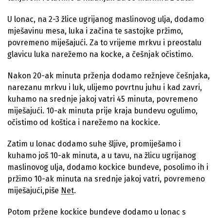
U lonac, na 2-3 žlice ugrijanog maslinovog ulja, dodamo
mješavinu mesa, luka i začina te sastojke pržimo,
povremeno miješajući. Za to vrijeme mrkvu i preostalu
glavicu luka narežemo na kocke, a češnjak očistimo.
Nakon 20-ak minuta prženja dodamo režnjeve češnjaka,
narezanu mrkvu i luk, ulijemo povrtnu juhu i kad zavri,
kuhamo na srednje jakoj vatri 45 minuta, povremeno
miješajući. 10-ak minuta prije kraja bundevu ogulimo,
očistimo od koštica i narežemo na kockice.
Zatim u lonac dodamo suhe šljive, promiješamo i
kuhamo još 10-ak minuta, a u tavu, na žlicu ugrijanog
maslinovog ulja, dodamo kockice bundeve, posolimo ih i
pržimo 10-ak minuta na srednje jakoj vatri, povremeno
miješajući,piše
Net
.
Potom pržene kockice bundeve dodamo u lonac s