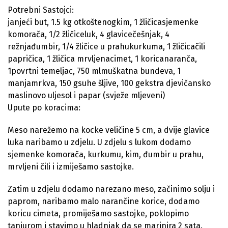
Potrebni Sastojci:
janjeći but, 1.5 kg otkoštenogkim, 1 žličicasjemenke
komorača, 1/2 žličiceluk, 4 glavicečešnjak, 4
režnjađumbir, 1/4 žličice u prahukurkuma, 1 žličicačili
papričica, 1 žličica mrvljenacimet, 1 koricanaranča,
1povrtni temeljac, 750 mlmuškatna bundeva, 1
manjamrkva, 150 gsuhe šljive, 100 gekstra djevičansko
maslinovo uljesol i papar (svježe mljeveni)
Upute po koracima:
Meso narežemo na kocke veličine 5 cm, a dvije glavice
luka naribamo u zdjelu. U zdjelu s lukom dodamo
sjemenke komorača, kurkumu, kim, đumbir u prahu,
mrvljeni čili i izmiješamo sastojke.
Zatim u zdjelu dodamo narezano meso, začinimo solju i
paprom, naribamo malo narančine korice, dodamo
koricu cimeta, promiješamo sastojke, poklopimo
tanjurom i stavimo u hladnjak da se marinira 2 sata.