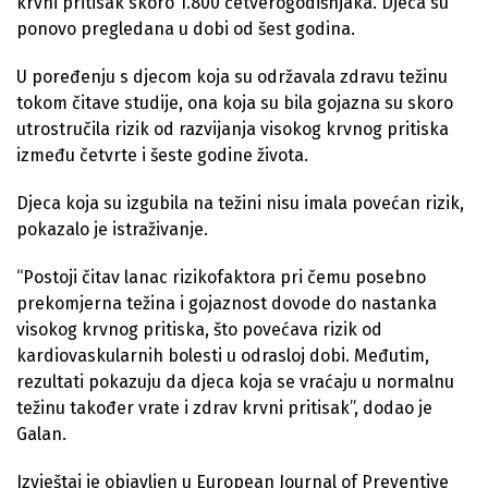
krvni pritisak skoro 1.800 četverogodišnjaka. Djeca su
ponovo pregledana u dobi od šest godina.
U poređenju s djecom koja su održavala zdravu težinu
tokom čitave studije, ona koja su bila gojazna su skoro
utrostručila rizik od razvijanja visokog krvnog pritiska
između četvrte i šeste godine života.
Djeca koja su izgubila na težini nisu imala povećan rizik,
pokazalo je istraživanje.
“Postoji čitav lanac rizikofaktora pri čemu posebno
prekomjerna težina i gojaznost dovode do nastanka
visokog krvnog pritiska, što povećava rizik od
kardiovaskularnih bolesti u odrasloj dobi. Međutim,
rezultati pokazuju da djeca koja se vraćaju u normalnu
težinu također vrate i zdrav krvni pritisak”, dodao je
Galan.
Izvještaj je objavljen u European Journal of Preventive