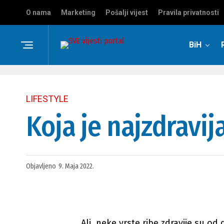
O nama
Marketing
Pošalji vijest
Pravila privatnosti
BiH
LIFESTYLE
Koja je najzdravija
Objavljeno
9. Maja 2022.
Ali, neke vrste ribe zdravije su od