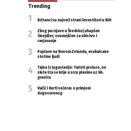
Trending
Britanci su najveći strani investitori u BiH
Zbog pucnjave u Švedskoj uhapšen
tinejdžer, osumnjičen za ubistvo i
ranjavanje
Poplave na Novom Zelandu, evakuisane
stotine ljudi
Tajne iz Jugoslavije: Turisti prolaze, ne
slute šta se krije u srcu planine uz bh.
granicu
Vučić i Kurti večeras o primjeni
dogovorenog