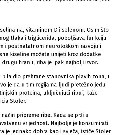
selinama, vitaminom D i selenom. Osim što
nog tlaka i triglicerida, poboljšava funkciju
om i postnatalnom neurološkom razvoju i
ne kiseline možete unijeti kroz dodatke
i drugu hranu, riba je ipak najbolji izvor.
ek bila dio prehrane stanovnika plavih zona, u
ivo je da u tim regijama ljudi pretežno jedu
injskih proteina, uključujući ribu”, kaže
icia Stoler.
i način pripreme ribe. Kada se prži u
vstvenu vrijednost. Najbolje je konzumirati
ta je jednako dobra kao i svježa, ističe Stoler