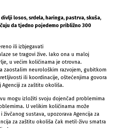
divlji losos, srdela, haringa, pastrva, skuša,
ručuju da tjedno pojedemo približno 300
reno ili izbjegavati
laze se tragovi žive. Iako ona u maloj
vlje, u većim količinama je otrovna.
 sa zaostalim neurološkim razvojem, gubitkom
tljivosti ili koordinacije, oštećenjima govora
Agenciji za zaštitu okoliša.
ivu mogu izložiti svoju dojenčad problemima
roblemima. U velikim količinama može
 i živčanog sustava, upozorava Agencija za
encija za zaštitu okoliša čak metil-živu smatra