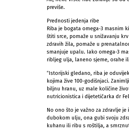
previše.
Prednosti jedenja ribe
Riba je bogata omega-3 masnim ki
štiti srce, pomaže u snižavanju krv
zdravih žila, pomaže u prenataln
smanjuje upalu. Iako omega-3 mas
ribljeg ulja, laneno sjeme, orahe il
“Istorijski gledano, riba je oduvij
kojima žive 100-godišnjaci. Zanimlj
biljnu hranu, uz male količine život
nutricionistica i dijetetičarka dr Fel
No ono što je važno za zdravlje je 
dubokom ulju, ona gubi svoju zdra
kuhanu ili ribu s roštilja, a smrznu