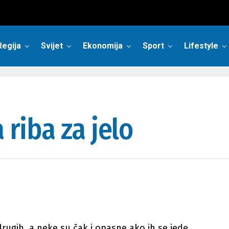
Regija
Svijet
Ekonomija
Sport
Lifestyle
 riba za jelo
 drugih, a neke su čak i opasne ako ih se jede