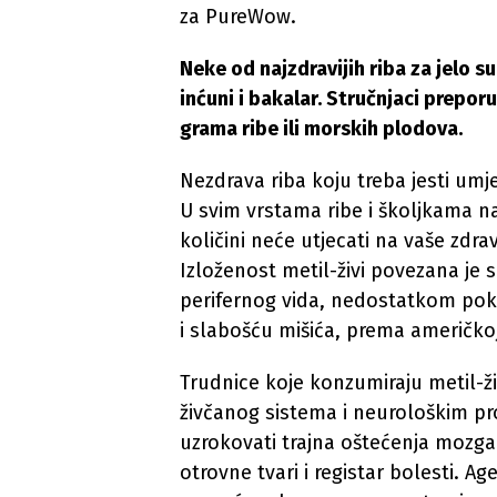
za PureWow.
Neke od najzdravijih riba za jelo su 
inćuni i bakalar. Stručnjaci prepo
grama ribe ili morskih plodova.
Nezdrava riba koju treba jesti umje
U svim vrstama ribe i školjkama na
količini neće utjecati na vaše zdra
Izloženost metil-živi povezana je
perifernog vida, nedostatkom pokre
i slabošću mišića, prema američkoj 
Trudnice koje konzumiraju metil-ž
živčanog sistema i neurološkim p
uzrokovati trajna oštećenja mozga
otrovne tvari i registar bolesti. Ag