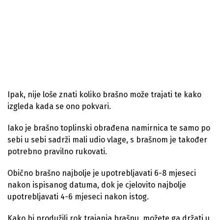
Ipak, nije loše znati koliko brašno može trajati te kako
izgleda kada se ono pokvari.
Iako je brašno toplinski obrađena namirnica te samo po
sebi u sebi sadrži mali udio vlage, s brašnom je također
potrebno pravilno rukovati.
Obično brašno najbolje je upotrebljavati 6-8 mjeseci
nakon ispisanog datuma, dok je cjelovito najbolje
upotrebljavati 4-6 mjeseci nakon istog.
Kako bi produžili rok trajanja brašnu, možete ga držati u