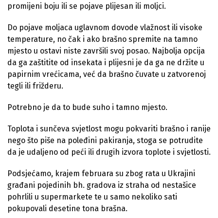
promijeni boju ili se pojave plijesan ili moljci.
Do pojave moljaca uglavnom dovode vlažnost ili visoke
temperature, no čak i ako brašno spremite na tamno
mjesto u ostavi niste završili svoj posao. Najbolja opcija
da ga zaštitite od insekata i plijesni je da ga ne držite u
papirnim vrećicama, već da brašno čuvate u zatvorenoj
tegli ili frižderu.
Potrebno je da to bude suho i tamno mjesto.
Toplota i sunčeva svjetlost mogu pokvariti brašno i ranije
nego što piše na poleđini pakiranja, stoga se potrudite
da je udaljeno od peći ili drugih izvora toplote i svjetlosti.
Podsjećamo, krajem februara su zbog rata u Ukrajini
građani pojedinih bh. gradova iz straha od nestašice
pohrlili u supermarkete te u samo nekoliko sati
pokupovali desetine tona brašna.