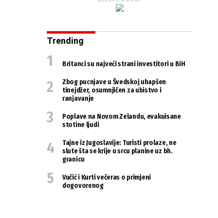
ADVERTISEMENT
Trending
Britanci su najveći strani investitori u BiH
Zbog pucnjave u Švedskoj uhapšen
tinejdžer, osumnjičen za ubistvo i
ranjavanje
Poplave na Novom Zelandu, evakuisane
stotine ljudi
Tajne iz Jugoslavije: Turisti prolaze, ne
slute šta se krije u srcu planine uz bh.
granicu
Vučić i Kurti večeras o primjeni
dogovorenog