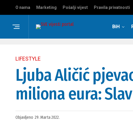
O nama
Marketing
Pošalji vijest
Pravila privatnosti
BiH
LIFESTYLE
Ljuba Aličić pjeva
miliona eura: Slav
Objavljeno
29. Marta 2022.