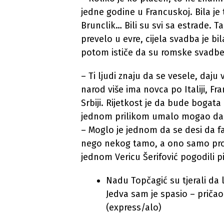
jedne godine u Francuskoj. Bila je
Brunclik… Bili su svi sa estrade. Ta
prevelo u evre, cijela svadba je bil
potom ističe da su romske svadbe
– Ti ljudi znaju da se vesele, daju 
narod više ima novca po Italiji, Fr
Srbiji. Rijetkost je da bude bogata 
jednom prilikom umalo mogao da
– Moglo je jednom da se desi da f
nego nekog tamo, a ono samo pro
jednom Vericu Šerifović pogodili pi
Nadu Topčagić su tjerali da l
Jedva sam je spasio – pričao 
(express/alo)