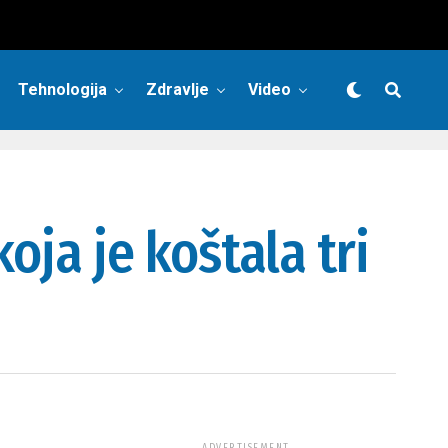
Tehnologija
Zdravlje
Video
oja je koštala tri