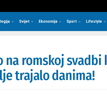
Regija
Svijet
Ekonomija
Sport
Lifestyle
o na romskoj svadbi k
lje trajalo danima!