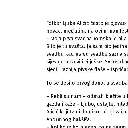
Folker Ljuba Aličić često je pjeva
novac, međutim, na ovim manifestac
– Moja prva svadba romska je bila u 
Bilo je tu svašta. Ja sam bio jedin
svadbu kad usred svadbe sazna s
sijevaju noževi i viljuške. Svi osa
sjedi i razbija pivske flaše – ispriča
To se desilo prvog dana, a svadba 
– Rekli su nam – odmah bježite u ho
gazda i kaže – Ljubo, ustajte, mla
Aličić koji tvrdi da niko od pjeva
enormnog bakšiša.
– Koliko je ko plaćen, to ne znam.