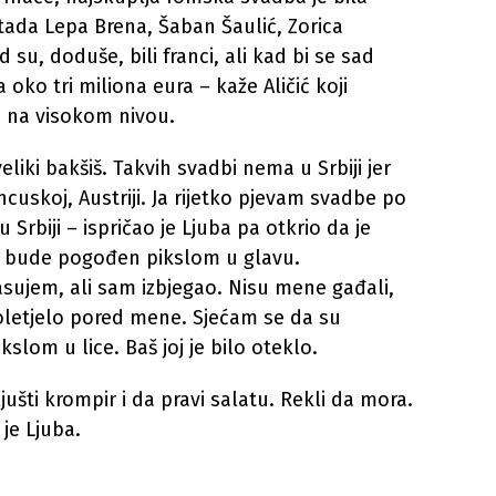
 tada Lepa Brena, Šaban Šaulić, Zorica
d su, doduše, bili franci, ali kad bi se sad
a oko tri miliona eura – kaže Aličić koji
 na visokom nivou.
veliki bakšiš. Takvih svadbi nema u Srbiji jer
ancuskoj, Austriji. Ja rijetko pjevam svadbe po
u Srbiji – ispričao je Ljuba pa otkrio da je
 bude pogođen pikslom u glavu.
asujem, ali sam izbjegao. Nisu mene gađali,
letjelo pored mene. Sjećam se da su
kslom u lice. Baš joj je bilo oteklo.
jušti krompir i da pravi salatu. Rekli da mora.
je Ljuba.