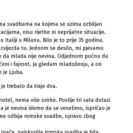
o na svadbama na kojima se uzima ozbiljan
ijama, nisu rijetke ni neprijatne situacije.
Italiji u Milanu. Bilo je to prije 35 godina.
a zvijezda tu. Jednom se desilo, mi pjevamo
e da mlada nije nevina. Odjednom počnu da
kaćeni i fajront. Ja gledam mladoženju, a on
o je Ljuba.
je trebalo da traje dva.
tel, nema više svirke. Poslije tri sata dolazi
da je nevina idemo da se veselimo, ispričao je
ča ne odbija romske svadbe, upravo zbog
 Inače, najskuplja romska svadba je bila