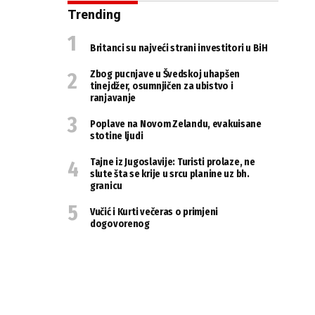
Trending
Britanci su najveći strani investitori u BiH
Zbog pucnjave u Švedskoj uhapšen
tinejdžer, osumnjičen za ubistvo i
ranjavanje
Poplave na Novom Zelandu, evakuisane
stotine ljudi
Tajne iz Jugoslavije: Turisti prolaze, ne
slute šta se krije u srcu planine uz bh.
granicu
Vučić i Kurti večeras o primjeni
dogovorenog