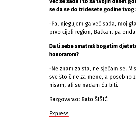
Već se sada i to sa tvojih deset go
se da se do tridesete godine tvog 
-Pa, njegujem ga već sada, moj gla
prvo cijeli region, Balkan, pa onda i
Da li sebe smatraš bogatim djeteto
honorarom?
-Ne znam zaista, ne sjećam se. Mi
sve što čine za mene, a posebno z
nisam, ali se nadam ću biti.
Razgovarao: Bato ŠIŠIĆ
Express