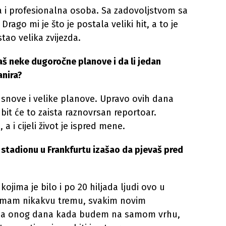
ra i profesionalna osoba. Sa zadovoljstvom sa
Drago mi je što je postala veliki hit, a to je
tao velika zvijezda.
maš neke dugoročne planove i da li jedan
anira?
ma snove i velike planove. Upravo ovih dana
it će to zaista raznovrsan reportoar.
 a i cijeli život je ispred mene.
a stadionu u Frankfurtu izašao da pjevaš pred
jima je bilo i po 20 hiljada ljudi ovo u
nemam nikakvu tremu, svakim novim
, a onog dana kada budem na samom vrhu,