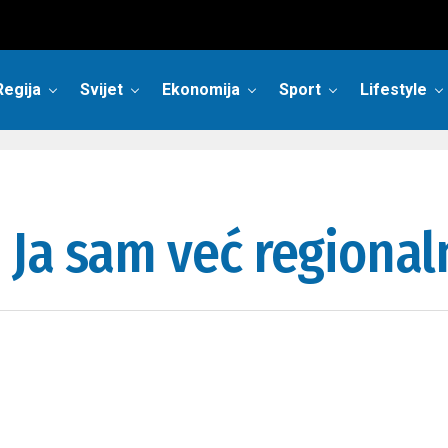
Regija
Svijet
Ekonomija
Sport
Lifestyle
Ja sam već regional