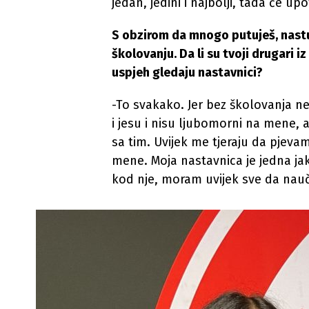
jedan, jedini i najbolji, tada će up
S obzirom da mnogo putuješ, nast
školovanju. Da li su tvoji drugari i
uspjeh gledaju nastavnici?
-To svakako. Jer bez školovanja ne
i jesu i nisu ljubomorni na mene, 
sa tim. Uvijek me tjeraju da pjeva
mene. Moja nastavnica je jedna j
kod nje, moram uvijek sve da nauči