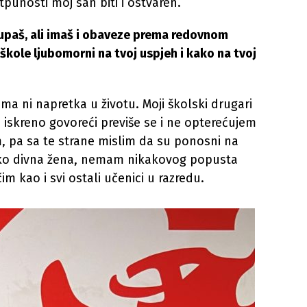
otpunosti moj san biti i ostvaren.
upaš, ali imaš i obaveze prema redovnom
z škole ljubomorni na tvoj uspjeh i kako na tvoj
ma ni napretka u životu. Moji školski drugari
a iskreno govoreći previše se i ne opterećujem
m, pa sa te strane mislim da su ponosni na
ako divna žena, nemam nikakovog popusta
m kao i svi ostali učenici u razredu.