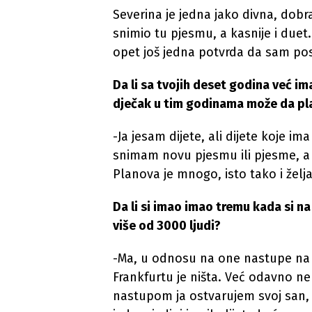
Severina je jedna jako divna, dob
snimio tu pjesmu, a kasnije i duet. 
opet još jedna potvrda da sam pos
Da li sa tvojih deset godina već i
dječak u tim godinama može da pl
-Ja jesam dijete, ali dijete koje i
snimam novu pjesmu ili pjesme, a b
Planova je mnogo, isto tako i želja,
Da li si imao imao tremu kada si n
više od 3000 ljudi?
-Ma, u odnosu na one nastupe na ko
Frankfurtu je ništa. Već odavno 
nastupom ja ostvarujem svoj san