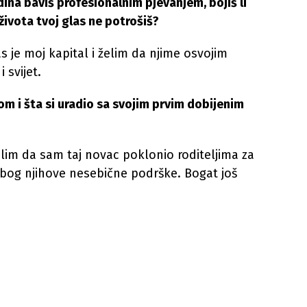
dina baviš profesionalnim pjevanjem, bojiš li
života tvoj glas ne potrošiš?
s je moj kapital i želim da njime osvojim
 svijet.
m i šta si uradio sa svojim prvim dobijenim
slim da sam taj novac poklonio roditeljima za
bog njihove nesebične podrške. Bogat još