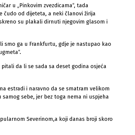
ičar u „Pinkovim zvezdicama“, tada
 čudo od dijeteta, a neki članovi žirija
skreno su plakali dirnuti njegovim glasom i
li smo ga u Frankfurtu, gdje je nastupao kao
dugmeta“.
itali da li se sada sa deset godina osjeća
e na estradi i naravno da se smatram velikom
u samog sebe, jer bez toga nema ni uspjeha
pularnom Severinom,a koji danas broji skoro