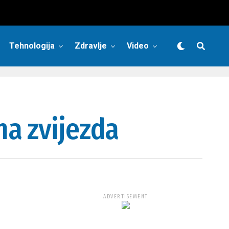
Tehnologija
Zdravlje
Video
na zvijezda
ADVERTISEMENT