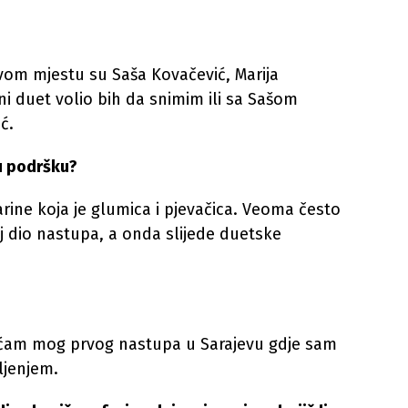
rvom mjestu su Saša Kovačević, Marija
dni duet volio bih da snimim ili sa Sašom
ć.
vu podršku?
rine koja je glumica i pjevačica. Veoma često
 dio nastupa, a onda slijede duetske
ećam mog prvog nastupa u Sarajevu gdje sam
ljenjem.