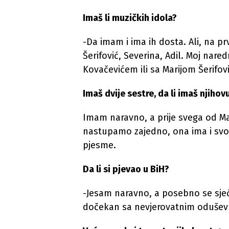
Imaš li muzičkih idola?
-Da imam i ima ih dosta. Ali, na p
Šerifović, Severina, Adil. Moj nare
Kovačevićem ili sa Marijom Šerifovi
Imaš dvije sestre, da li imaš njiho
Imam naravno, a prije svega od Ma
nastupamo zajedno, ona ima i svoj
pjesme.
Da li si pjevao u BiH?
-Jesam naravno, a posebno se sj
dočekan sa nevjerovatnim odušev