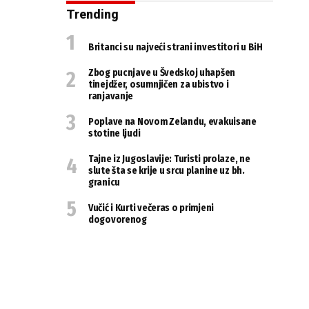
Trending
Britanci su najveći strani investitori u BiH
Zbog pucnjave u Švedskoj uhapšen
tinejdžer, osumnjičen za ubistvo i
ranjavanje
Poplave na Novom Zelandu, evakuisane
stotine ljudi
Tajne iz Jugoslavije: Turisti prolaze, ne
slute šta se krije u srcu planine uz bh.
granicu
Vučić i Kurti večeras o primjeni
dogovorenog