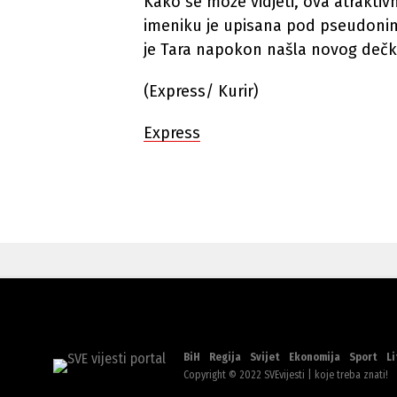
Kako se može vidjeti, ova atraktiv
imeniku je upisana pod pseudonim
je Tara napokon našla novog dečk
(Express/ Kurir)
Express
BiH
Regija
Svijet
Ekonomija
Sport
Li
Copyright © 2022 SVEvijesti | koje treba znati!