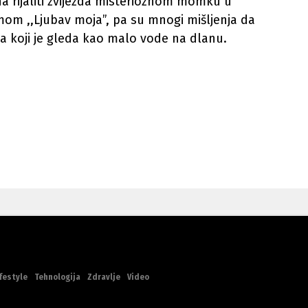
na rijaliti zvijezda misterioznom momku u
om ,,Ljubav moja”, pa su mnogi mišljenja da
a koji je gleda kao malo vode na dlanu.
festyle
Tehnologija
Zdravlje
Video