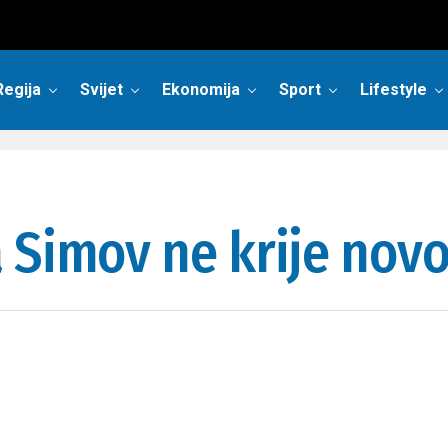
Regija
Svijet
Ekonomija
Sport
Lifestyle
 Simov ne krije nov