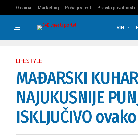
O nama
Marketing
Pošalji vijest
Pravila privatnosti
BiH
LIFESTYLE
MAĐARSKI KUHARI 
NAJUKUSNIJE PUNJ
ISKLJUČIVO ovako