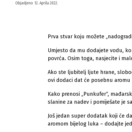
Objavljeno
12. Aprila 2022.
Prva stvar koju možete „nadogradi
Umjesto da mu dodajete vodu, koris
povrća. Osim toga, nasjecite i malo
Ako ste ljubitelj ljute hrane, slob
ovi dodaci dat će posebnu aromu i 
Kako prenosi „Punkufer“, mađarski
slanine za nadev i pomiješate je s
Još jedan super dodatak koji će dat
aromom bijelog luka – dodajte jed