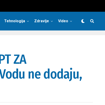
Tehnologija
Zdravlje
Video
PT ZA
Vodu ne dodaju,