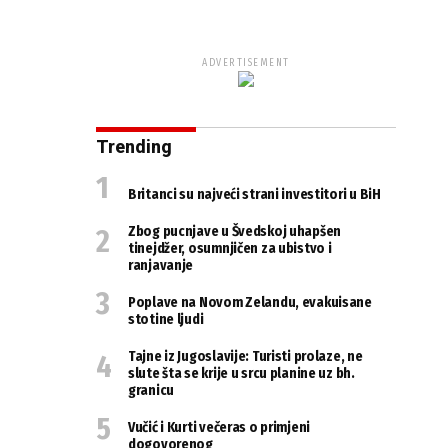
ADVERTISEMENT
Trending
Britanci su najveći strani investitori u BiH
Zbog pucnjave u Švedskoj uhapšen
tinejdžer, osumnjičen za ubistvo i
ranjavanje
Poplave na Novom Zelandu, evakuisane
stotine ljudi
Tajne iz Jugoslavije: Turisti prolaze, ne
slute šta se krije u srcu planine uz bh.
granicu
Vučić i Kurti večeras o primjeni
dogovorenog