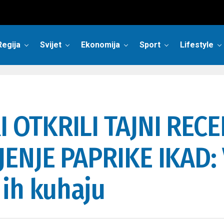
Regija
Svijet
Ekonomija
Sport
Lifestyle
OTKRILI TAJNI RECE
ENJE PAPRIKE IKAD: 
 ih kuhaju