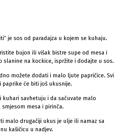
ti“ je sos od paradajza u kojem se kuhaju.
tite bujon ili višak bistre supe od mesa i
 slanine na kockice, ispržite i dodajte u sos.
odno možete dodati i malo ljute papričice. Svi
paprike će biti još ukusnije.
 kuhari savhetuju i da sačuvate malo
a smjesom mesa i pirinča.
i malo drugačiji ukus je ulje ili namaz sa
nu kašičicu u nadjev.