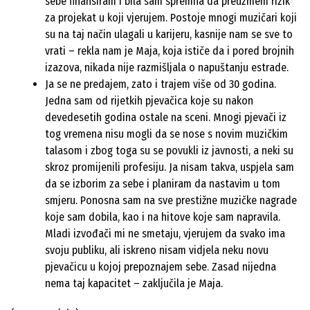
sebe finansiram i bila sam spremna da preuzmem rizik
za projekat u koji vjerujem. Postoje mnogi muzičari koji
su na taj način ulagali u karijeru, kasnije nam se sve to
vrati – rekla nam je Maja, koja ističe da i pored brojnih
izazova, nikada nije razmišljala o napuštanju estrade.
Ja se ne predajem, zato i trajem više od 30 godina.
Jedna sam od rijetkih pjevačica koje su nakon
devedesetih godina ostale na sceni. Mnogi pjevači iz
tog vremena nisu mogli da se nose s novim muzičkim
talasom i zbog toga su se povukli iz javnosti, a neki su
skroz promijenili profesiju. Ja nisam takva, uspjela sam
da se izborim za sebe i planiram da nastavim u tom
smjeru. Ponosna sam na sve prestižne muzičke nagrade
koje sam dobila, kao i na hitove koje sam napravila.
Mladi izvođači mi ne smetaju, vjerujem da svako ima
svoju publiku, ali iskreno nisam vidjela neku novu
pjevačicu u kojoj prepoznajem sebe. Zasad nijedna
nema taj kapacitet – zaključila je Maja.