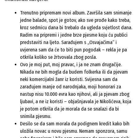
Trenutno pripremam novi album. Završila sam snimanje
jedne balade, spot je gotov, ako sve prođe kako treba,
kroz sedmicu dana bi trebalo da ugleda svjetlost dana.
Radim na pripremi i jedne brze pjesme koju ću publici
predstaviti na ljeto. Sarađujem s „Osvajačima“ i
uvjerena sam da će to biti pun pogodak – rekla je pa
otkrila koliko se žrtvovala zbog posla.
Ovo je moj put, moj pravac, i ja ne znam drugačije.
Nikada ne bih mogla da budem folkerka ili da pjevam
neki komercijalni žanr iz koristi. Svijesna sam da
zarađujem manje od narodnjaka, moji honorari za
nastup nisu 10.000 evra kao njihovi, ali ja pjevam zbog
ljubavi, a ne iz koristi – objašnjavala je Nikolićeva, koja
je potom otkrila da je morala da se snalazi da bi
snimila pjesmu.
Desilo se da sam morala da podignem kredit kako bih
uložila novac u novu pjesmu. Nemam sponzora, samu